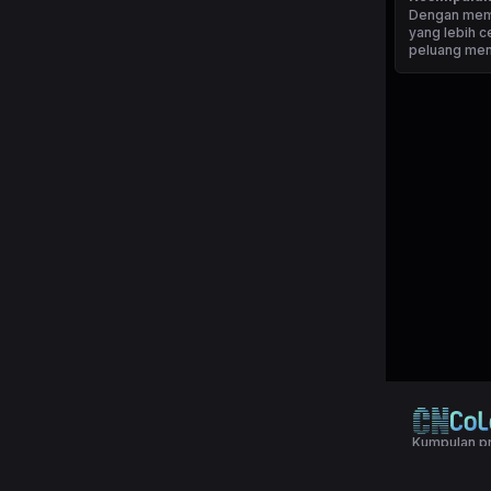
Dengan memah
yang lebih c
peluang mena
Kumpulan pr
© 2024 Copy