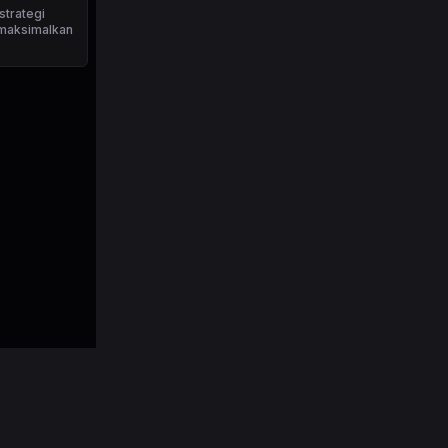
strategi
emaksimalkan