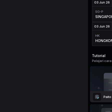
03 Jun 26
SG-P
SINGAPO
03 Jun 26
HK
HONGKO
Tutorial
Pelajari car
Paito