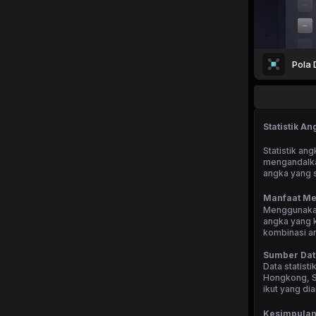
Pola 
Statistik A
Statistik an
mengandalka
angka yang s
Manfaat Men
Menggunakan
angka yang 
kombinasi an
Sumber Dat
Data statist
Hongkong, Si
ikut yang dia
Kesimpula