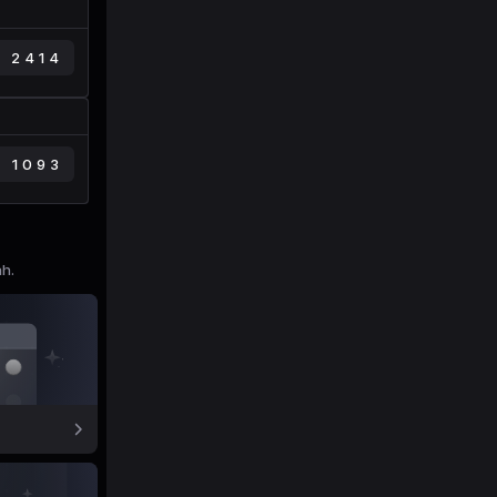
2414
1093
ah.