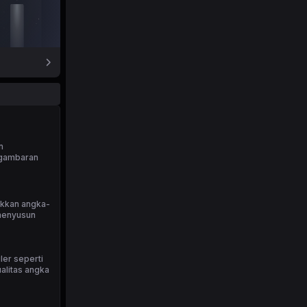
n
 gambaran
ukkan angka-
 menyusun
ler seperti
alitas angka