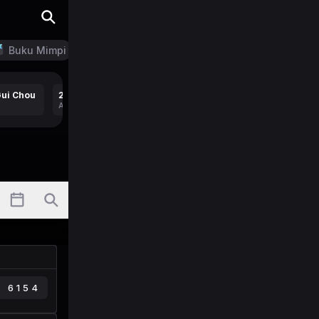
Buku Mimpi
LN Generator
ui Chou
24 Safar
24 Pahing
25 Gui Chou
24 Saf
Ai
-
Ai
13280
Ai
-
Ai
-
6154