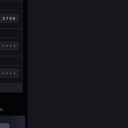
2755
ah.