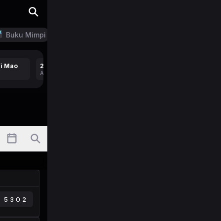
Buku Mimpi
LN Generator
i Mao
26 Safar
26 Pahing
27 Yi Mao
26 Safa
Ai
-
Ai
46127
Ai
-
Ai
-
5302