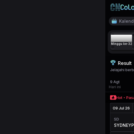
Kalend
09
26
Minggu ke-
32
Ai
Result
Jelajahi ber
9 Agt
Hari ini
Hot
Pas
09 Jul 26
SD
SYDNEY