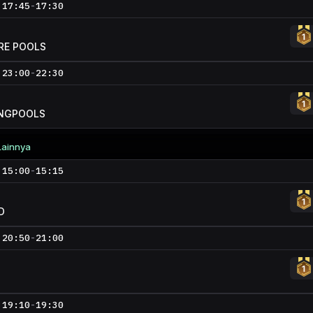
17:45
-
17:30
RE POOLS
23:00
-
22:30
NGPOOLS
Lainnya
15:00
-
15:15
D
20:50
-
21:00
19:10
-
19:30