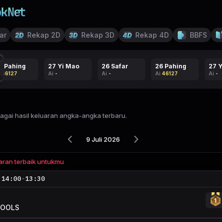
ar
Rekap 2D
Rekap 3D
Rekap 4D
BBFS
 Pahing
27 Yi Mao
26 Safar
26 Pahing
27 Y
46127
Ai
-
Ai
-
Ai
46127
Ai
-
bagai hasil keluaran angka-angka terbaru.
9 Juli 2026
aran terbaik untukmu
14:00
-
13:30
POOLS