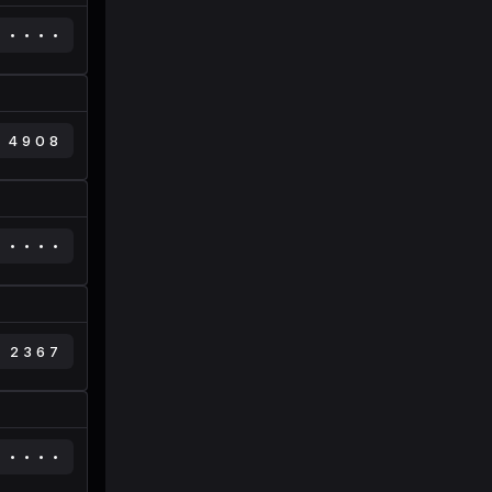
4908
2367