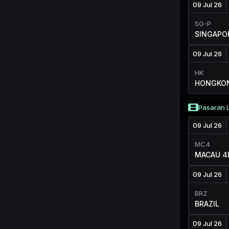
09 Jul 26
SG-P
SINGAPO
09 Jul 26
HK
HONGKO
Pasaran 
09 Jul 26
MC4
MACAU 4
09 Jul 26
BRZ
BRAZIL
09 Jul 26