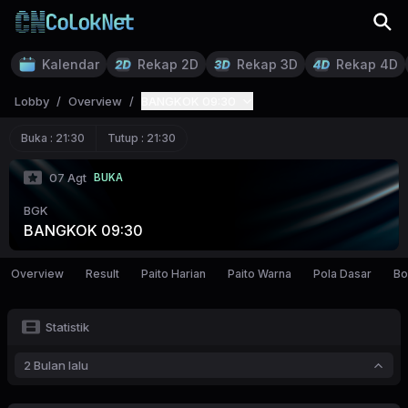
Kalendar
Rekap 2D
Rekap 3D
Rekap 4D
Lobby
/
Overview
/
BANGKOK 09:30
Buka :
21:30
Tutup :
21:30
BUKA
07 Agt
BGK
BANGKOK 09:30
Overview
Result
Paito Harian
Paito Warna
Pola Dasar
Bo
Statistik
2 Bulan lalu