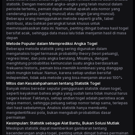
statistik. Dengan mencatat angka-angka yang telah muncul dalam
periode tertentu, pemain dapat melihat apakah ada nomor yang
cenderung panas (sering muncul) atau dingin (jarang muncul).
Beberapa orang menggunakan metode seperti grafik, tabel
distribusi, atau bahkan perangkat lunak khusus untuk
memvisualisasikan data ini. Namun, penting diingat bahwa hasil togel
bersifat acak, sehingga data masa lalu tidak menjamin hasil di masa
depan
Metode Populer dalam Memprediksi Angka Togel
Beberapa metode statistik yang sering digunakan dalam
menganalisis togel termasuk probability theory (teori peluang),
regresi linier, dan pola angka berulang. Misalnya, dengan
menghitung probabilitas kemunculan suatu angka berdasarkan
frekuensi historis, pemain bisa memilih kombinasi yang dianggap
lebih mungkin keluar. Namun, karena setiap undian bersifat
independen, tidak ada metode yang bisa menjamin akurasi 100%
Mitos dan Kesalahpahaman tentang Statistik Togel
Banyak mitos beredar seputar penggunaan statistik dalam togel,
seperti keyakinan bahwa angka yang sudah lama tidak muncul harus
segera keluar. Faktanya, setiap undian togel adalah peristiwa acak
tanpa memori, sehingga peluang setiap nomor tetap sama, terlepas
dari hasil sebelumnya. Analisis statistik hanya membantu
mengidentifikasi pola, bukan mengubah probabilitas dasar
permainan
Kesimpulan: Statistik sebagai Alat Bantu, Bukan Solusi Mutlak
Meskipun statistik dapat memberikan gambaran tentang
kecenderungan angka togel, penting untuk diingat bahwa permainan