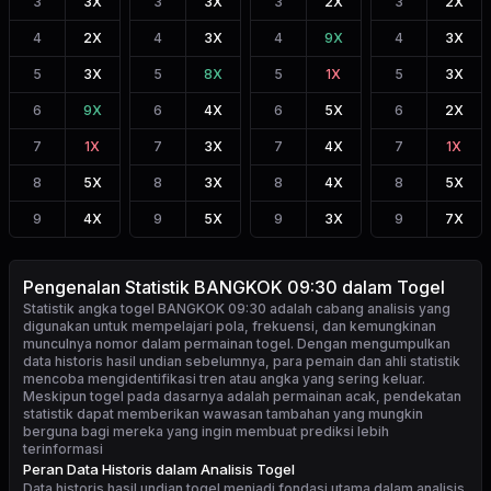
3
3
X
3
3
X
3
2
X
3
2
X
4
2
X
4
3
X
4
9
X
4
3
X
5
3
X
5
8
X
5
1
X
5
3
X
6
9
X
6
4
X
6
5
X
6
2
X
7
1
X
7
3
X
7
4
X
7
1
X
8
5
X
8
3
X
8
4
X
8
5
X
9
4
X
9
5
X
9
3
X
9
7
X
Pengenalan Statistik BANGKOK 09:30 dalam Togel
Statistik angka togel BANGKOK 09:30
adalah cabang analisis yang
digunakan untuk mempelajari pola, frekuensi, dan kemungkinan
munculnya nomor dalam permainan togel. Dengan mengumpulkan
data historis hasil undian sebelumnya, para pemain dan ahli statistik
mencoba mengidentifikasi tren atau angka yang sering keluar.
Meskipun togel pada dasarnya adalah permainan acak, pendekatan
statistik dapat memberikan wawasan tambahan yang mungkin
berguna bagi mereka yang ingin membuat prediksi lebih
terinformasi
Peran Data Historis dalam Analisis Togel
Data historis hasil undian togel menjadi fondasi utama dalam analisis