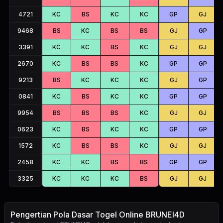
4721
KC
BS
KC
KC
GP
GJ
9468
BS
KC
BS
BS
GJ
GP
3391
KC
KC
BS
KC
GJ
GJ
2670
KC
BS
BS
KC
GP
GP
9213
BS
KC
KC
KC
GJ
GP
0841
KC
BS
KC
KC
GP
GP
9954
BS
BS
BS
KC
GJ
GJ
0623
KC
BS
KC
KC
GP
GP
1572
KC
BS
BS
KC
GJ
GJ
2458
KC
KC
BS
BS
GP
GP
3325
KC
KC
KC
BS
GJ
GJ
Pengertian Pola Dasar Togel Online BRUNEI4D