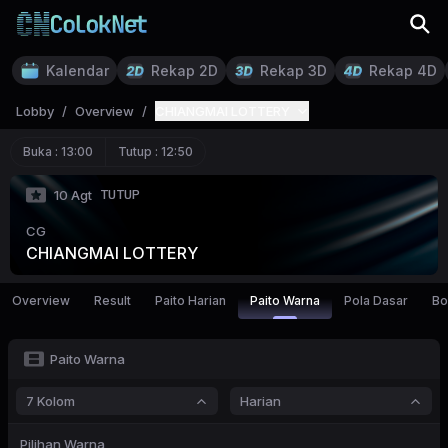
Kalendar
Rekap 2D
Rekap 3D
Rekap 4D
Lobby
/
Overview
/
CHIANGMAI LOTTERY
Buka :
13:00
Tutup :
12:50
TUTUP
10 Agt
CG
CHIANGMAI LOTTERY
Overview
Result
Paito Harian
Paito Warna
Pola Dasar
Bo
Paito Warna
7 Kolom
Harian
Pilihan Warna