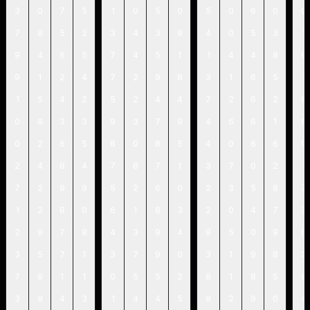
3
0
7
5
1
0
5
0
5
0
6
0
0
7
8
5
2
3
4
3
9
4
0
5
3
1
9
4
6
5
7
4
5
1
1
4
4
8
6
9
1
2
4
7
2
9
8
3
1
6
5
1
1
5
4
2
5
2
4
4
7
2
6
2
9
0
8
3
3
9
3
7
9
4
6
6
1
6
0
2
6
5
8
0
8
5
4
0
6
6
0
2
4
8
4
7
8
7
1
3
7
0
2
1
7
2
9
9
5
2
6
0
2
3
5
8
7
1
2
8
0
6
1
8
3
2
0
4
7
3
2
9
7
8
4
3
9
4
9
5
0
9
0
3
5
7
1
3
7
9
0
3
1
9
8
2
7
9
1
1
0
5
5
2
8
1
8
5
9
3
9
4
3
1
4
4
5
9
2
9
0
4