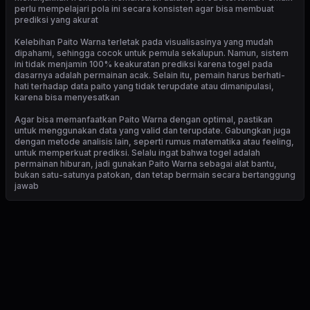
perlu mempelajari pola ini secara konsisten agar bisa membuat
prediksi yang akurat
Kelebihan Paito Warna terletak pada visualisasinya yang mudah
dipahami, sehingga cocok untuk pemula sekalupun. Namun, sistem
ini tidak menjamin 100% keakuratan prediksi karena togel pada
dasarnya adalah permainan acak. Selain itu, pemain harus berhati-
hati terhadap data paito yang tidak terupdate atau dimanipulasi,
karena bisa menyesatkan
Agar bisa memanfaatkan Paito Warna dengan optimal, pastikan
untuk menggunakan data yang valid dan terupdate. Gabungkan juga
dengan metode analisis lain, seperti rumus matematika atau feeling,
untuk memperkuat prediksi. Selalu ingat bahwa togel adalah
permainan hiburan, jadi gunakan Paito Warna sebagai alat bantu,
bukan satu-satunya patokan, dan tetap bermain secara bertanggung
jawab