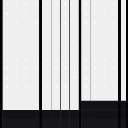
1
5
8
0
8
2
6
7
3
2
7
8
4
9
4
0
4
5
5
3
2
3
0
2
8
1
7
7
1
3
0
7
0
2
5
6
8
6
7
9
5
4
4
3
4
9
2
7
3
8
9
5
2
9
0
6
7
6
1
8
9
0
9
8
2
7
5
1
9
2
0
2
0
8
5
9
4
7
3
9
9
1
2
3
5
7
8
9
2
2
8
0
5
9
2
7
6
5
1
3
1
5
9
5
0
9
9
2
9
5
1
6
0
9
6
4
8
6
6
0
1
6
4
4
3
8
8
1
4
5
7
0
1
3
0
8
9
6
6
1
8
3
3
5
8
5
2
9
2
1
5