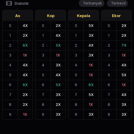
Statistik
Terbanyak
Terkecil
As
Kop
Kepala
Ekor
0
4
X
0
2
X
0
5
X
0
2
X
1
2
X
1
4
X
1
3
X
1
2
X
2
6
X
2
5
X
2
4
X
2
7
X
3
1
X
3
1
X
3
3
X
3
1
X
4
4
X
4
3
X
4
1
X
4
4
X
5
4
X
5
4
X
5
1
X
5
5
X
6
6
X
6
5
X
6
6
X
6
1
X
7
2
X
7
3
X
7
5
X
7
4
X
8
2
X
8
2
X
8
1
X
8
3
X
9
1
X
9
3
X
9
3
X
9
3
X