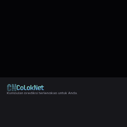
Kumpulan prediksi terlengkap untuk Anda.
© 2024 Copyright LXGroup. All rights reserved.
Terms & Conditions
|
Privacy Policy
Kumpulan data lengkap untuk mudah yang telah di simpulkan dari
result togel MAGNUM CAMBODIA, statistik, shio dll