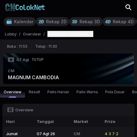
Kalendar
Rekap 2D
Rekap 3D
Rekap 4D
Lobby
/
Overview
/
MAGNUM CAMBODIA
Buka :
11:55
Tutup :
11:30
TUTUP
07 Agt
CM
MAGNUM CAMBODIA
Overview
Result
Paito Harian
Paito Warna
Pola Dasar
Bo
Overview
Hari
Tanggal
Market
Prize
Jumat
07 Agt 26
CM
4372