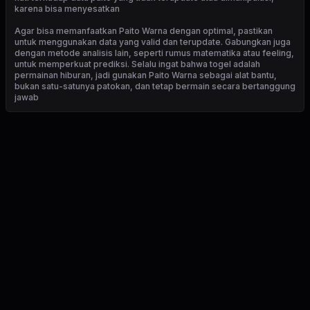
karena bisa menyesatkan
Agar bisa memanfaatkan Paito Warna dengan optimal, pastikan
untuk menggunakan data yang valid dan terupdate. Gabungkan juga
dengan metode analisis lain, seperti rumus matematika atau feeling,
untuk memperkuat prediksi. Selalu ingat bahwa togel adalah
permainan hiburan, jadi gunakan Paito Warna sebagai alat bantu,
bukan satu-satunya patokan, dan tetap bermain secara bertanggung
jawab