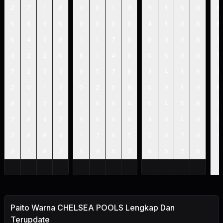
2
7
1
8
0
0
1
3
5
1
6
0
8
5
8
5
9
9
0
0
9
4
1
0
6
8
6
4
5
8
1
1
7
6
8
9
0
6
5
3
2
2
0
8
1
4
6
0
6
0
0
5
7
2
5
3
6
5
7
8
3
4
1
6
3
2
0
1
5
0
2
0
8
0
9
1
9
6
8
3
5
6
1
6
6
4
0
4
5
8
7
7
6
4
2
8
0
0
6
4
6
4
0
0
3
9
8
4
1
7
8
1
2
6
7
0
4
0
1
8
7
4
4
5
3
9
5
2
6
1
1
Paito Warna CHELSEA POOLS Lengkap Dan
Terupdate