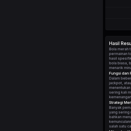
Hasil Re
Bola merah
permainan to
hasil spesi
bola biasa, 
menarik min
Fungsi dan 
Dalam beber
jackpot, ata
menentukan 
sering kali 
kemenangan
Strategi M
Banyak pema
yang sering
bahkan meng
kemunculann
salah satu 