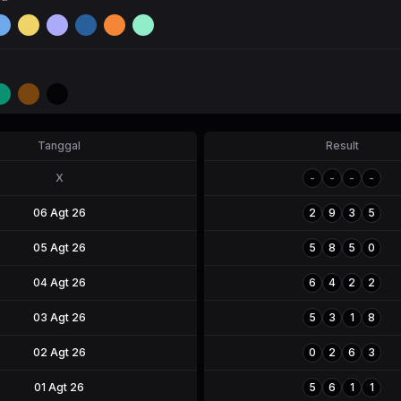
Tanggal
Result
X
-
-
-
-
06 Agt 26
2
9
3
5
05 Agt 26
5
8
5
0
04 Agt 26
6
4
2
2
03 Agt 26
5
3
1
8
02 Agt 26
0
2
6
3
01 Agt 26
5
6
1
1