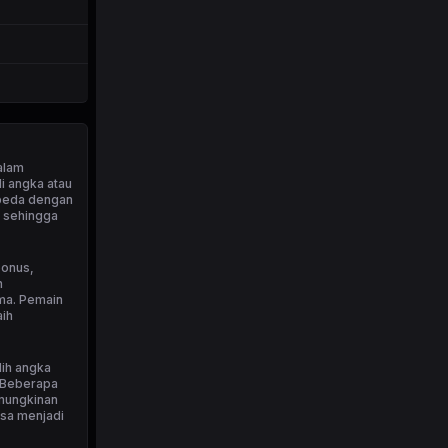
dalam
i angka atau
rbeda dengan
, sehingga
bonus,
n
ma. Pemain
aih
lih angka
. Beberapa
emungkinan
isa menjadi