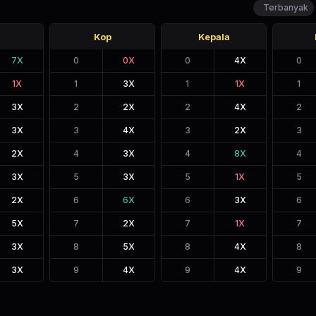
Terbanyak
Kop
Kepala
7
X
0
0
X
0
4
X
0
1
X
1
3
X
1
1
X
1
3
X
2
2
X
2
4
X
2
3
X
3
4
X
3
2
X
3
2
X
4
3
X
4
8
X
4
3
X
5
3
X
5
1
X
5
2
X
6
6
X
6
3
X
6
5
X
7
2
X
7
1
X
7
3
X
8
5
X
8
4
X
8
3
X
9
4
X
9
4
X
9