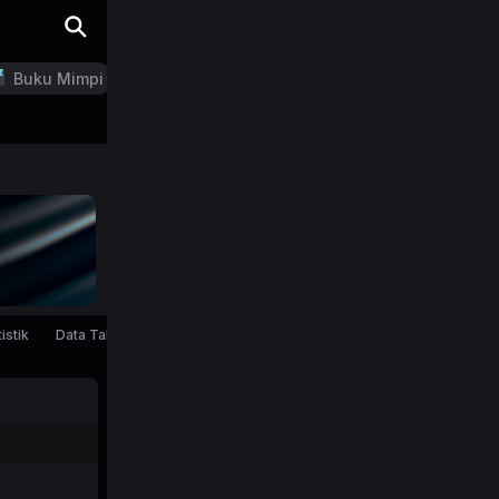
Buku Mimpi
LN Generator
istik
Data Tahunan