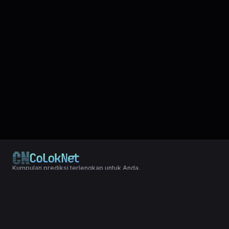
Kumpulan prediksi terlengkap untuk Anda.
© 2024 Copyright LXGroup. All rights reserved.
Terms & Conditions
|
Privacy Policy
Kumpulan data lengkap untuk mudah yang telah di simpulkan dari
result togel GRAB POOLS, statistik, shio dll