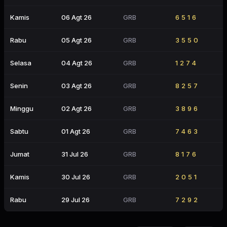
Kamis
06 Agt 26
GRB
6516
Rabu
05 Agt 26
GRB
3550
Selasa
04 Agt 26
GRB
1274
Senin
03 Agt 26
GRB
8257
Minggu
02 Agt 26
GRB
3896
Sabtu
01 Agt 26
GRB
7463
Jumat
31 Jul 26
GRB
8176
Kamis
30 Jul 26
GRB
2051
Rabu
29 Jul 26
GRB
7292