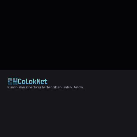
Kumpulan prediksi terlengkap untuk Anda.
© 2024 Copyright LXGroup. All rights reserved.
Terms & Conditions
|
Privacy Policy
bola merah INDIANA DAY dibuat dalam bentuk kombinasi dibuat
untuk mempermudah togelers dalam membandingkan pola data
paito lainnya seperti : HK , SDY dan SGP. Bola Merah sering terjadi
kesamaan pola pada kedua pasaran togel untuk memprediksi
angka jitu hari ini dari Bola Fortunes terbaru