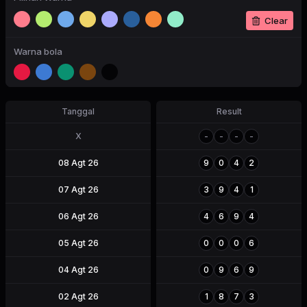
Clear
Warna bola
Tanggal
Result
X
-
-
-
-
08 Agt 26
9
0
4
2
07 Agt 26
3
9
4
1
06 Agt 26
4
6
9
4
05 Agt 26
0
0
0
6
04 Agt 26
0
9
6
9
02 Agt 26
1
8
7
3