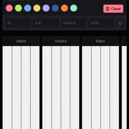
Clear
Senin
Selasa
Rabu
7
4
0
4
9
2
5
6
5
7
8
1
7
8
1
6
3
1
9
1
6
2
0
4
7
5
9
7
3
1
5
2
8
3
1
5
6
4
4
9
3
8
1
3
3
3
9
3
9
4
2
5
4
1
9
0
3
2
9
0
8
7
5
5
8
3
3
7
3
1
4
1
0
6
4
0
5
2
4
9
2
9
7
3
1
9
5
7
5
1
8
7
5
9
0
2
2
8
1
7
7
8
3
3
9
5
2
7
7
8
7
4
5
5
9
8
1