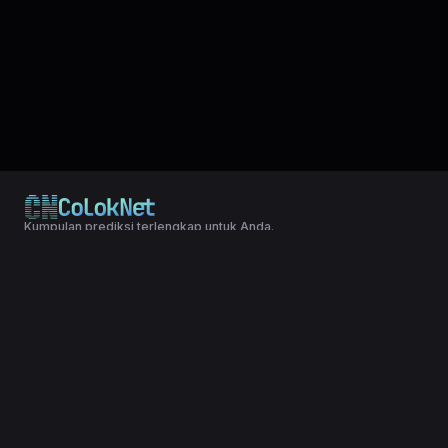
Kumpulan prediksi terlengkap untuk Anda.
© 2024 Copyright LXGroup. All rights reserved.
Terms & Conditions
|
Privacy Policy
Paito Warna KINGKONG POOLS adalah alat visual berbasis warna
yang dirancang untuk membantu pengguna menganalisa hasil
angka dari pasaran KINGKONG POOLS. Dengan paito ini, pengguna
dapat melihat pola angka berdasarkan kombinasi warna tertentu
yang mewakili hasil keluaran togel