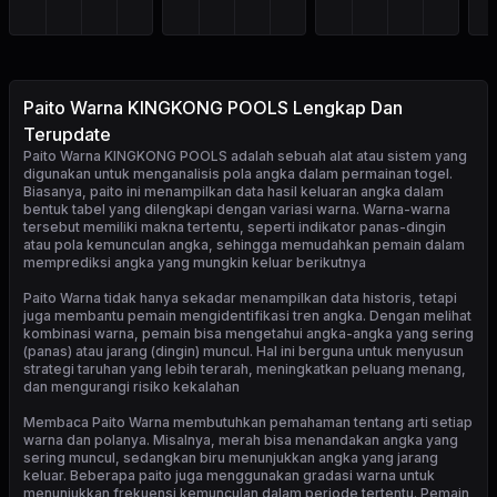
Paito Warna KINGKONG POOLS Lengkap Dan
Terupdate
Paito Warna KINGKONG POOLS
adalah sebuah alat atau sistem yang
digunakan untuk menganalisis pola angka dalam permainan togel.
Biasanya, paito ini menampilkan data hasil keluaran angka dalam
bentuk tabel yang dilengkapi dengan variasi warna. Warna-warna
tersebut memiliki makna tertentu, seperti indikator panas-dingin
atau pola kemunculan angka, sehingga memudahkan pemain dalam
memprediksi angka yang mungkin keluar berikutnya
Paito Warna tidak hanya sekadar menampilkan data historis, tetapi
juga membantu pemain mengidentifikasi tren angka. Dengan melihat
kombinasi warna, pemain bisa mengetahui angka-angka yang sering
(panas) atau jarang (dingin) muncul. Hal ini berguna untuk menyusun
strategi taruhan yang lebih terarah, meningkatkan peluang menang,
dan mengurangi risiko kekalahan
Membaca Paito Warna membutuhkan pemahaman tentang arti setiap
warna dan polanya. Misalnya, merah bisa menandakan angka yang
sering muncul, sedangkan biru menunjukkan angka yang jarang
keluar. Beberapa paito juga menggunakan gradasi warna untuk
menunjukkan frekuensi kemunculan dalam periode tertentu. Pemain