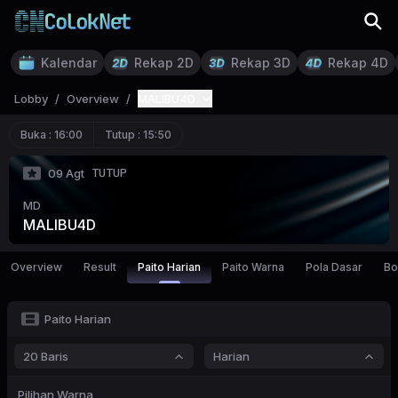
Kalendar
Rekap 2D
Rekap 3D
Rekap 4D
Lobby
/
Overview
/
MALIBU4D
Buka :
16:00
Tutup :
15:50
TUTUP
09 Agt
MD
MALIBU4D
Overview
Result
Paito Harian
Paito Warna
Pola Dasar
Bo
Paito Harian
20 Baris
Harian
Pilihan Warna