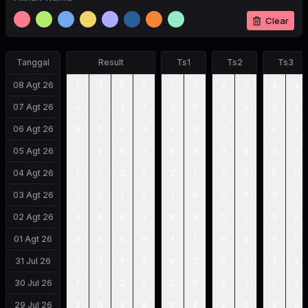
Clear
Tanggal
Result
Ts1
Ts2
Ts3
08 Agt 26
7
3
8
5
7
5
2
5
4
2
07 Agt 26
4
1
3
7
3
8
5
9
8
3
06 Agt 26
9
3
4
3
4
0
7
1
4
1
05 Agt 26
1
9
8
7
8
8
0
9
3
3
04 Agt 26
7
1
2
2
2
1
7
0
5
0
03 Agt 26
2
4
1
8
1
0
7
8
0
1
02 Agt 26
5
8
9
4
8
9
3
1
3
6
01 Agt 26
0
4
4
9
4
1
8
0
7
0
31 Jul 26
1
3
5
3
8
2
0
2
3
5
30 Jul 26
7
6
2
9
2
8
6
3
5
3
29 Jul 26
2
0
9
8
8
6
5
0
6
9