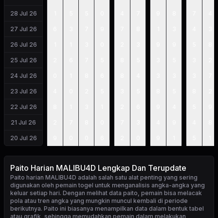
28 Jul 26
1
5
5
0
4
7
9
8
7
4
27 Jul 26
6
3
7
9
7
8
1
3
4
3
26 Jul 26
1
1
3
0
2
3
9
9
5
8
25 Jul 26
2
6
7
5
8
5
3
5
3
2
24 Jul 26
0
1
8
6
8
4
3
3
3
7
23 Jul 26
4
0
2
5
3
5
8
5
8
2
22 Jul 26
8
1
3
1
2
6
9
4
5
9
21 Jul 26
2
7
8
0
7
3
4
9
4
8
20 Jul 26
9
0
0
6
2
0
9
1
5
1
Paito Harian MALIBU4D Lengkap Dan Terupdate
Paito harian MALIBU4D
adalah salah satu alat penting yang sering
digunakan oleh pemain togel untuk menganalisis angka-angka yang
keluar setiap hari. Dengan melihat data paito, pemain bisa melacak
pola atau tren angka yang mungkin muncul kembali di periode
berikutnya. Paito ini biasanya menampilkan data dalam bentuk tabel
atau grafik, sehingga memudahkan pemain dalam melakukan