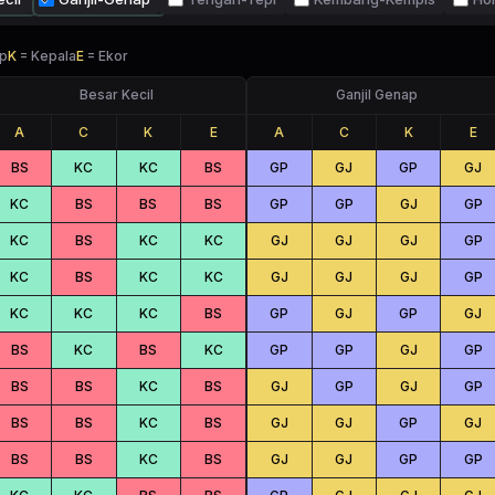
p
K
=
Kepala
E
=
Ekor
Besar Kecil
Ganjil Genap
A
C
K
E
A
C
K
E
BS
KC
KC
BS
GP
GJ
GP
GJ
KC
BS
BS
BS
GP
GP
GJ
GP
KC
BS
KC
KC
GJ
GJ
GJ
GP
KC
BS
KC
KC
GJ
GJ
GJ
GP
KC
KC
KC
BS
GP
GJ
GP
GJ
BS
KC
BS
KC
GP
GP
GJ
GP
BS
BS
KC
BS
GJ
GP
GJ
GP
BS
BS
KC
BS
GJ
GJ
GP
GJ
BS
BS
KC
BS
GJ
GJ
GP
GP