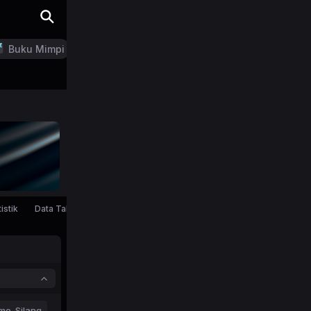
Buku Mimpi
LN Generator
istik
Data Tahunan
mo-Silang