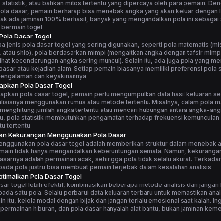
statistik, atau bahkan mitos tertentu yang dipercaya oleh para pemain. De
la dasar, pemain berharap bisa menebak angka yang akan keluar dengan le
ak ada jaminan 100% berhasil, banyak yang mengandalkan pola ini sebagai 
 bermain togel
 Pola Dasar Togel
 jenis pola dasar togel yang sering digunakan, seperti pola matematis (m
, atau shio), pola berdasarkan mimpi (mengaitkan angka dengan tafsir mimpi
elihat kecenderungan angka sering muncul). Selain itu, ada juga pola yang me
asar atau kejadian alam. Setiap pemain biasanya memiliki preferensi pola s
pengalaman dan keyakinannya
apkan Pola Dasar Togel
apkan pola dasar togel, pemain perlu mengumpulkan data hasil keluaran s
alisisnya menggunakan rumus atau metode tertentu. Misalnya, dalam pola m
menghitung jumlah angka tertentu atau mencari hubungan antara angka-ang
tu, pola statistik membutuhkan pengamatan terhadap frekuensi kemunculan
u tertentu
dan Kekurangan Menggunakan Pola Dasar
enggunakan pola dasar togel adalah memberikan struktur dalam menebak 
main tidak hanya mengandalkan keberuntungan semata. Namun, kekuranga
asarnya adalah permainan acak, sehingga pola tidak selalu akurat. Terkadang
ada pola justru bisa membuat pemain terjebak dalam kesalahan analisis
timalkan Pola Dasar Togel
sar togel lebih efektif, kombinasikan beberapa metode analisis dan jangan
ada satu pola. Selalu perbarui data keluaran terbaru untuk memastikan anali
ain itu, kelola modal dengan bijak dan jangan terlalu emosional saat kalah. I
 permainan hiburan, dan pola dasar hanyalah alat bantu, bukan jaminan ke