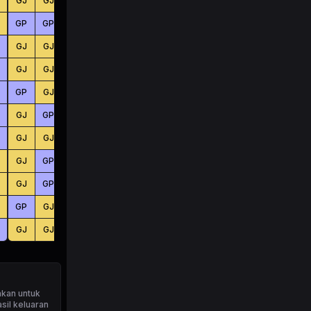
GJ
GJ
GJ
BS
KC
KC
GP
GP
GP
KC
KC
KC
GJ
GJ
GP
KC
BS
KC
GJ
GJ
GJ
BS
BS
BS
GP
GJ
GP
BS
BS
KC
GJ
GP
GP
KC
KC
KC
GJ
GJ
GP
BS
BS
BS
GJ
GP
GJ
KC
BS
BS
GJ
GP
GJ
KC
BS
BS
GP
GJ
GJ
BS
BS
BS
GJ
GJ
GJ
KC
KC
BS
akan untuk
sil keluaran