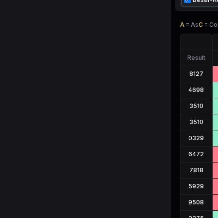
A
=
As
C
=
Co
Result
8127
4698
3510
3510
0329
6472
7818
5929
9508