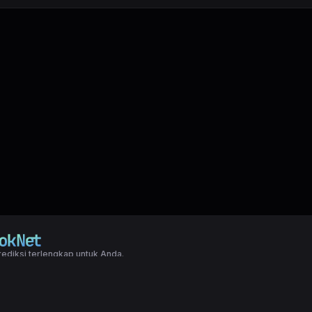
ediksi terlengkap untuk Anda.
right LXGroup. All rights reserved.
ditions
|
Privacy Policy
a dasar togel yang biasanya di pakai oleh para master angka jitu untuk predi