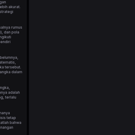
ngan
bih akurat.
strategi
isalnya rumus
), dan pola
ngikuti
endiri
ebelumnya,
atematis,
ka tersebut.
 angka dalam
angka,
nnya adalah
, terlalu
 hanya
sis tetap
ngatlah bahwa
menangan