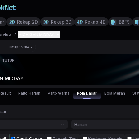
ar
Rekap 2D
Rekap 3D
Rekap 4D
BBFS
erview
/
MICHIGAN MIDDAY
Tutup :
23:45
TUTUP
N MIDDAY
Result
Paito Harian
Paito Warna
Pola Dasar
Bola Merah
Stat
asar
Harian
cil
Ganjil-Genap
Tengah-Tepi
Kembang-Kempis
Ho