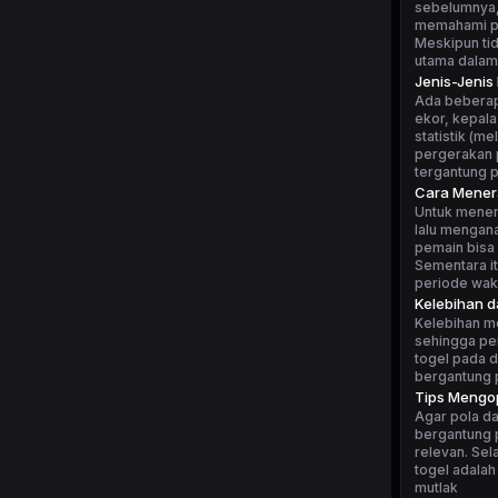
sebelumnya, 
memahami po
Meskipun tid
utama dalam
Jenis-Jenis
Ada beberapa
ekor, kepala
statistik (m
pergerakan p
tergantung 
Cara Mener
Untuk mener
lalu mengan
pemain bisa 
Sementara i
periode wakt
Kelebihan 
Kelebihan m
sehingga pe
togel pada d
bergantung p
Tips Mengop
Agar pola da
bergantung p
relevan. Sel
togel adalah
mutlak