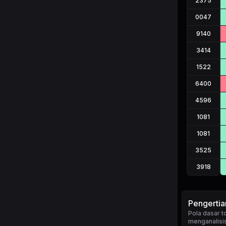
2375
0047
9140
3414
1522
6400
4596
1081
1081
3525
3918
Pengerti
Pola dasar 
menganalisis