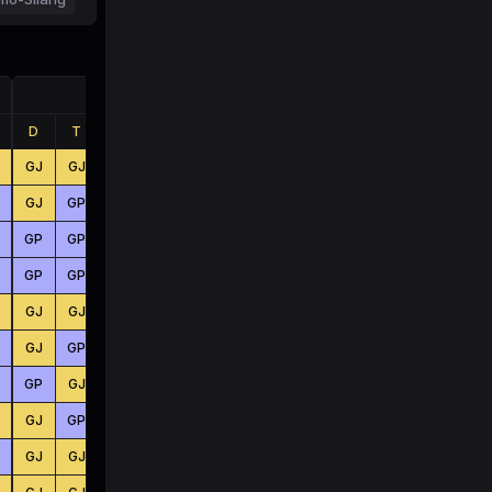
Jumlah
D
T
B
D
T
B
GJ
GJ
GJ
BS
KC
BS
GJ
GP
GP
KC
BS
BS
GP
GP
GJ
BS
BS
KC
GP
GP
GJ
BS
BS
KC
GJ
GJ
GP
KC
BS
KC
GJ
GP
GJ
KC
KC
BS
GP
GJ
GJ
BS
BS
BS
GJ
GP
GP
BS
KC
KC
GJ
GJ
GP
BS
BS
BS