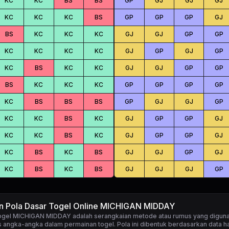
KC
KC
BS
BS
GP
GJ
GJ
GJ
KC
KC
KC
BS
GP
GP
GP
GJ
BS
KC
KC
KC
GJ
GJ
GP
GP
KC
KC
KC
KC
GJ
GP
GJ
GP
KC
BS
KC
KC
GJ
GJ
GP
GP
BS
KC
KC
KC
GP
GP
GP
GP
KC
BS
BS
BS
GP
GJ
GJ
GP
KC
KC
BS
KC
GJ
GP
GP
GJ
KC
KC
BS
KC
GJ
GP
GP
GJ
KC
BS
KC
BS
GJ
GJ
GP
GJ
KC
BS
KC
BS
GJ
GJ
GJ
GP
an Pola Dasar Togel Online MICHIGAN MIDDAY
togel MICHIGAN MIDDAY
adalah serangkaian metode atau rumus yang digun
 angka-angka dalam permainan togel. Pola ini dibentuk berdasarkan data ha