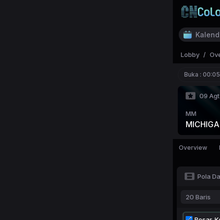
Kalend
Lobby
/
Ov
Buka :
00:05
09 Agt
MM
MICHIGA
Overview
Pola D
20 Baris
Besar-Ke