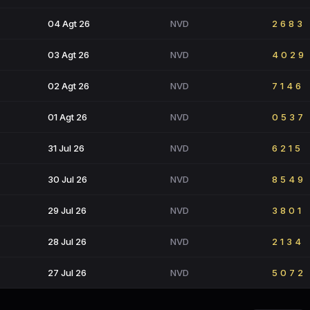
04 Agt 26
NVD
2683
03 Agt 26
NVD
4029
02 Agt 26
NVD
7146
01 Agt 26
NVD
0537
31 Jul 26
NVD
6215
30 Jul 26
NVD
8549
29 Jul 26
NVD
3801
28 Jul 26
NVD
2134
27 Jul 26
NVD
5072