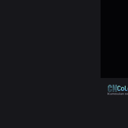
Kumpulan pr
© 2024 Copy
Terms & Con
Kumpulan dat
dll