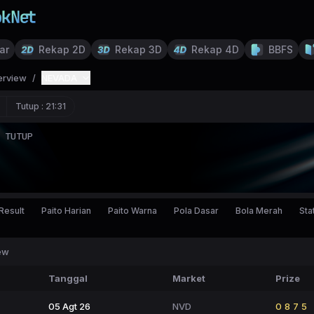
ar
Rekap 2D
Rekap 3D
Rekap 4D
BBFS
erview
/
NEVADA
Tutup :
21:31
TUTUP
Result
Paito Harian
Paito Warna
Pola Dasar
Bola Merah
Stat
ew
Tanggal
Market
Prize
05 Agt 26
NVD
0875