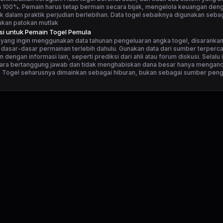
100%. Pemain harus tetap bermain secara bijak, mengelola keuangan deng
ak dalam praktik perjudian berlebihan. Data togel sebaiknya digunakan seba
ukan patokan mutlak
i untuk Pemain Togel Pemula
 yang ingin menggunakan data tahunan pengeluaran angka togel, disarankan
 dasar-dasar permainan terlebih dahulu. Gunakan data dari sumber terperc
 dengan informasi lain, seperti prediksi dari ahli atau forum diskusi. Selalu 
ara bertanggung jawab dan tidak menghabiskan dana besar hanya mengan
a. Togel seharusnya dimainkan sebagai hiburan, bukan sebagai sumber peng