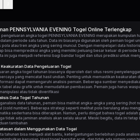
2
unan PENNSYLVANIA EVENING Togel Online Terlengkap
n pengeluaran angka togel PENNSYLVANIA EVENING
merupakan kumpulan has
dalam periode satu tahun. Data ini biasanya digunakan oleh pemain togel un
 pola atau tren angka yang sering muncul. Dengan mempelajari data histori
p bisa memprediksi angka yang memiliki peluang besar keluar di periode b
data ini juga menjadi referensi bagi bandar togel dan situs prediksi untuk me
 Keakuratan Data Pengeluaran Togel
aran angka togel tahunan biasanya diperoleh dari situs resmi penyelenggar
percaya yang mencatat hasil undian. Penting untuk memastikan keakuratan 
nformasi dapat memengaruhi analisis pemain. Beberapa sumber menyediaka
k tabel atau grafik untuk memudahkan pembacaan. Pemain juga harus wasp
anipulasi atau tidak diverifikasi
lisis Data Togel Tahunan
nalisis data tahunan, pemain bisa melihat angka-angka yang sering (hot n
l (cold number). Beberapa strategi seperti melihat pola berulang atau me
atika sederhana bisa diterapkan. Namun, perlu diingat bahwa togel adalah
ga tidak ada jaminan analisis akan selalu akurat. Meski begitu, data ini teta
duan tambahan
 Batasan dalam Menggunakan Data Togel
a tahunan bisa menjadi alat bantu, ketergantungan berlebihan pada analisis 
menimbulkan kerugian. Hasil togel bersifat acak, dan tidak ada sistem yang 