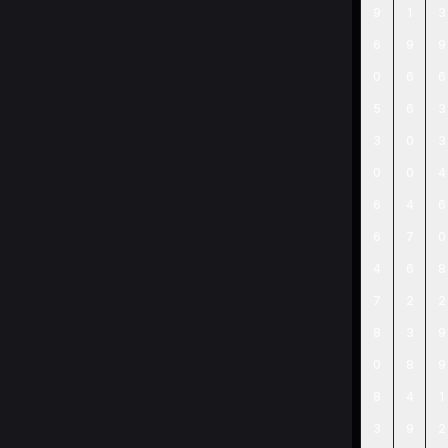
9
1
3
6
9
9
0
6
6
5
6
3
3
0
3
0
0
4
6
4
6
6
7
0
4
6
8
7
2
2
8
3
9
0
8
9
8
4
1
3
9
2