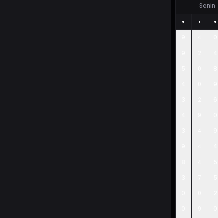
Senin
•
•
•
9
4
0
9
2
4
5
0
8
4
0
9
3
2
6
4
9
0
3
4
9
9
4
4
8
4
5
3
7
5
0
0
2
0
9
0