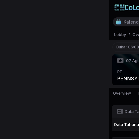
Kalend
Lobby
/
Ov
Buka :
06:00
07 Agt
PE
PENNSYL
Overview
Data T
Data
Tahuna