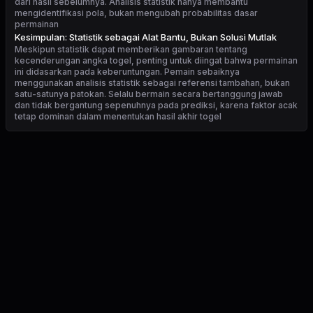
dari hasil sebelumnya. Analisis statistik hanya membantu
mengidentifikasi pola, bukan mengubah probabilitas dasar
permainan
Kesimpulan: Statistik sebagai Alat Bantu, Bukan Solusi Mutlak
Meskipun statistik dapat memberikan gambaran tentang
kecenderungan angka togel, penting untuk diingat bahwa permainan
ini didasarkan pada keberuntungan. Pemain sebaiknya
menggunakan analisis statistik sebagai referensi tambahan, bukan
satu-satunya patokan. Selalu bermain secara bertanggung jawab
dan tidak bergantung sepenuhnya pada prediksi, karena faktor acak
tetap dominan dalam menentukan hasil akhir togel