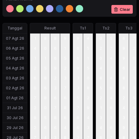
Clear
Tanggal
Result
Ts1
Ts2
Ts3
07 Agt 26
1
8
8
9
9
4
0
5
6
7
06 Agt 26
4
0
6
1
6
5
2
7
9
2
05 Agt 26
1
1
6
5
6
1
0
4
9
0
04 Agt 26
2
5
9
2
9
5
4
7
6
2
03 Agt 26
6
8
2
3
3
0
8
4
8
1
02 Agt 26
0
6
3
7
3
8
5
9
8
3
01 Agt 26
7
8
6
6
5
2
2
4
2
5
31 Jul 26
2
0
7
8
7
9
1
8
4
6
30 Jul 26
9
5
8
6
8
4
3
3
3
7
29 Jul 26
2
6
6
4
6
3
4
6
9
8
28 Jul 26
7
4
3
8
3
7
6
7
8
4