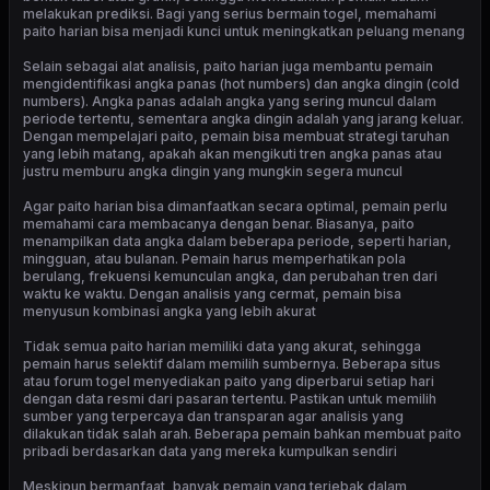
melakukan prediksi. Bagi yang serius bermain togel, memahami
paito harian bisa menjadi kunci untuk meningkatkan peluang menang
Selain sebagai alat analisis, paito harian juga membantu pemain
mengidentifikasi angka panas (hot numbers) dan angka dingin (cold
numbers). Angka panas adalah angka yang sering muncul dalam
periode tertentu, sementara angka dingin adalah yang jarang keluar.
Dengan mempelajari paito, pemain bisa membuat strategi taruhan
yang lebih matang, apakah akan mengikuti tren angka panas atau
justru memburu angka dingin yang mungkin segera muncul
Agar paito harian bisa dimanfaatkan secara optimal, pemain perlu
memahami cara membacanya dengan benar. Biasanya, paito
menampilkan data angka dalam beberapa periode, seperti harian,
mingguan, atau bulanan. Pemain harus memperhatikan pola
berulang, frekuensi kemunculan angka, dan perubahan tren dari
waktu ke waktu. Dengan analisis yang cermat, pemain bisa
menyusun kombinasi angka yang lebih akurat
Tidak semua paito harian memiliki data yang akurat, sehingga
pemain harus selektif dalam memilih sumbernya. Beberapa situs
atau forum togel menyediakan paito yang diperbarui setiap hari
dengan data resmi dari pasaran tertentu. Pastikan untuk memilih
sumber yang terpercaya dan transparan agar analisis yang
dilakukan tidak salah arah. Beberapa pemain bahkan membuat paito
pribadi berdasarkan data yang mereka kumpulkan sendiri
Meskipun bermanfaat, banyak pemain yang terjebak dalam