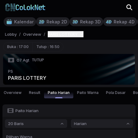
Kalendar
Rekap 2D
Rekap 3D
Rekap 4D
Lobby
/
Overview
/
PARIS LOTTERY
Buka :
17:00
Tutup :
16:50
TUTUP
07 Agt
PS
PARIS LOTTERY
Overview
Result
Paito Harian
Paito Warna
Pola Dasar
Bo
Paito Harian
20 Baris
Harian
Pilihan Warna