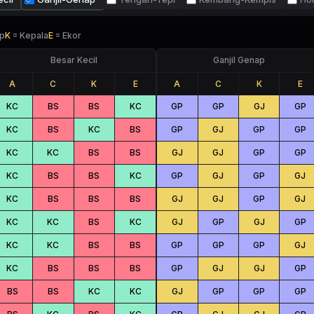
p
K
=
Kepala
E
=
Ekor
Besar Kecil
Ganjil Genap
A
C
K
E
A
C
K
E
KC
BS
BS
KC
GP
GP
GJ
GP
KC
BS
KC
BS
GP
GJ
GP
GP
KC
KC
BS
BS
GJ
GJ
GP
GP
KC
BS
BS
KC
GP
GJ
GP
GJ
KC
BS
BS
BS
GJ
GJ
GP
GJ
KC
KC
BS
KC
GJ
GP
GJ
GP
KC
KC
BS
BS
GP
GP
GP
GJ
KC
BS
BS
BS
GP
GJ
GJ
GP
BS
BS
KC
KC
GJ
GP
GP
GP