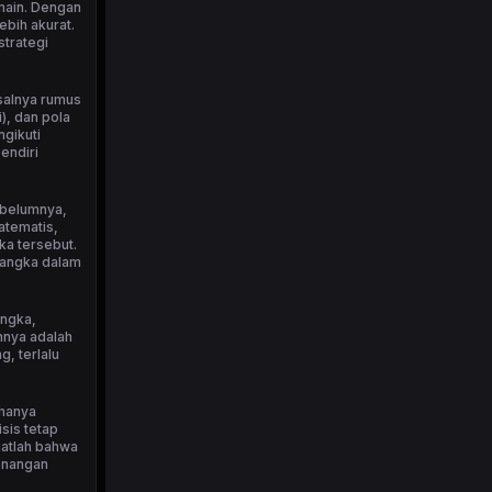
emain. Dengan
bih akurat.
strategi
isalnya rumus
), dan pola
ngikuti
endiri
ebelumnya,
atematis,
ka tersebut.
 angka dalam
angka,
nnya adalah
, terlalu
 hanya
sis tetap
ngatlah bahwa
menangan