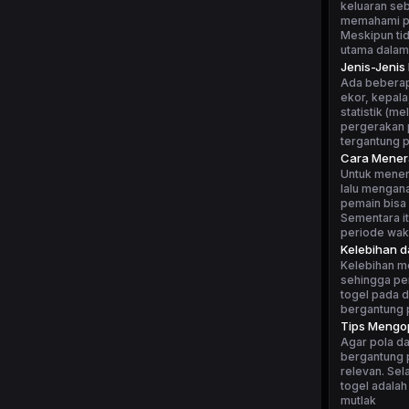
keluaran seb
memahami po
Meskipun tid
utama dalam
Jenis-Jenis
Ada beberapa
ekor, kepala
statistik (m
pergerakan p
tergantung 
Cara Mener
Untuk mener
lalu mengan
pemain bisa 
Sementara i
periode wakt
Kelebihan 
Kelebihan m
sehingga pe
togel pada d
bergantung p
Tips Mengop
Agar pola da
bergantung p
relevan. Sel
togel adalah
mutlak