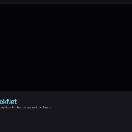
ediksi terlengkap untuk Anda.
right LXGroup. All rights reserved.
ditions
|
Privacy Policy
a dasar togel yang biasanya di pakai oleh para master angka jitu untuk predi