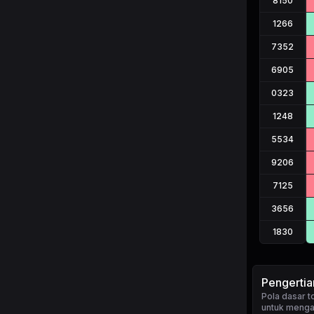
8150
1266
7352
6905
0323
1248
5534
9206
7125
3656
1830
Pengerti
Pola dasar 
untuk mengan