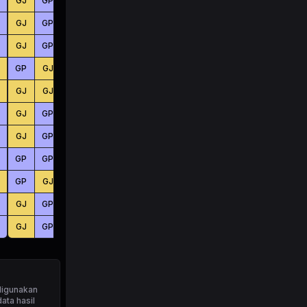
GJ
GP
GJ
BS
BS
BS
GJ
GP
GJ
KC
BS
KC
GJ
GP
GJ
KC
BS
BS
GP
GJ
GJ
BS
BS
BS
GJ
GJ
GJ
KC
BS
BS
GJ
GP
GJ
KC
BS
KC
GJ
GP
GJ
KC
BS
BS
GP
GP
GP
KC
KC
BS
GP
GJ
GJ
BS
KC
BS
GJ
GP
GP
BS
KC
KC
GJ
GP
GJ
BS
KC
KC
digunakan
ata hasil