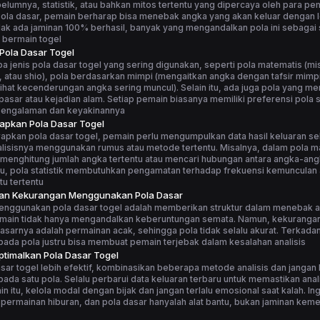
elumnya, statistik, atau bahkan mitos tertentu yang dipercaya oleh para p
la dasar, pemain berharap bisa menebak angka yang akan keluar dengan le
ak ada jaminan 100% berhasil, banyak yang mengandalkan pola ini sebagai 
 bermain togel
 Pola Dasar Togel
 jenis pola dasar togel yang sering digunakan, seperti pola matematis (m
, atau shio), pola berdasarkan mimpi (mengaitkan angka dengan tafsir mimpi
elihat kecenderungan angka sering muncul). Selain itu, ada juga pola yang me
asar atau kejadian alam. Setiap pemain biasanya memiliki preferensi pola s
pengalaman dan keyakinannya
apkan Pola Dasar Togel
apkan pola dasar togel, pemain perlu mengumpulkan data hasil keluaran s
alisisnya menggunakan rumus atau metode tertentu. Misalnya, dalam pola m
menghitung jumlah angka tertentu atau mencari hubungan antara angka-ang
tu, pola statistik membutuhkan pengamatan terhadap frekuensi kemunculan
u tertentu
dan Kekurangan Menggunakan Pola Dasar
enggunakan pola dasar togel adalah memberikan struktur dalam menebak 
main tidak hanya mengandalkan keberuntungan semata. Namun, kekuranga
asarnya adalah permainan acak, sehingga pola tidak selalu akurat. Terkadang
ada pola justru bisa membuat pemain terjebak dalam kesalahan analisis
timalkan Pola Dasar Togel
sar togel lebih efektif, kombinasikan beberapa metode analisis dan jangan
ada satu pola. Selalu perbarui data keluaran terbaru untuk memastikan anali
ain itu, kelola modal dengan bijak dan jangan terlalu emosional saat kalah. I
 permainan hiburan, dan pola dasar hanyalah alat bantu, bukan jaminan ke