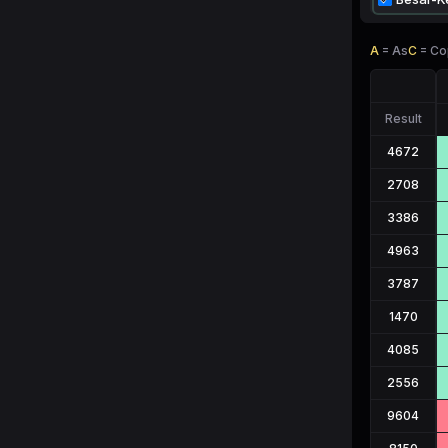
A
=
As
C
=
Co
Result
4672
2708
3386
4963
3787
1470
4085
2556
9604