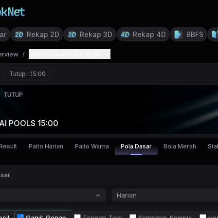
ar
Rekap 2D
Rekap 3D
Rekap 4D
BBFS
erview
/
SHANGHAI POOLS 15:00
Tutup :
15:00
TUTUP
I POOLS 15:00
Result
Paito Harian
Paito Warna
Pola Dasar
Bola Merah
Stat
asar
Harian
cil
Ganjil-Genap
Tengah-Tepi
Kembang-Kempis
Ho