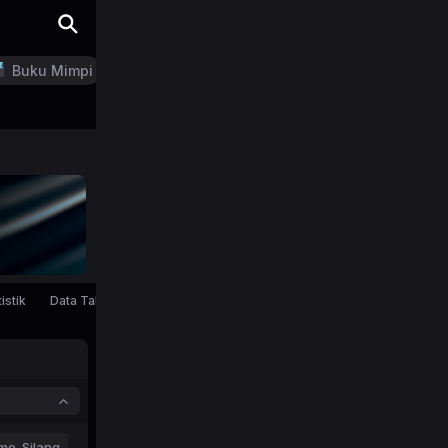
Buku Mimpi
LN Generator
istik
Data Tahunan
mo-Silang