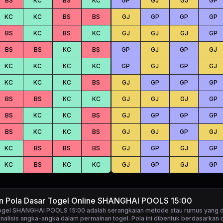
BS
KC
BS
KC
GP
GJ
GJ
GP
KC
KC
BS
BS
GJ
GP
GP
GP
BS
KC
BS
KC
GJ
GJ
GJ
GP
BS
BS
KC
BS
GP
GJ
GP
GJ
KC
KC
KC
KC
GP
GJ
GP
GJ
KC
KC
KC
BS
GJ
GP
GP
GP
BS
BS
KC
KC
GJ
GJ
GJ
GP
BS
KC
KC
BS
GJ
GP
GP
GP
BS
KC
KC
BS
GJ
GJ
GP
GJ
KC
BS
BS
BS
GJ
GP
GJ
GP
KC
BS
KC
KC
GJ
GP
GJ
GP
an Pola Dasar Togel Online SHANGHAI POOLS 15:00
togel SHANGHAI POOLS 15:00
adalah serangkaian metode atau rumus yang 
alisis angka-angka dalam permainan togel. Pola ini dibentuk berdasarkan d