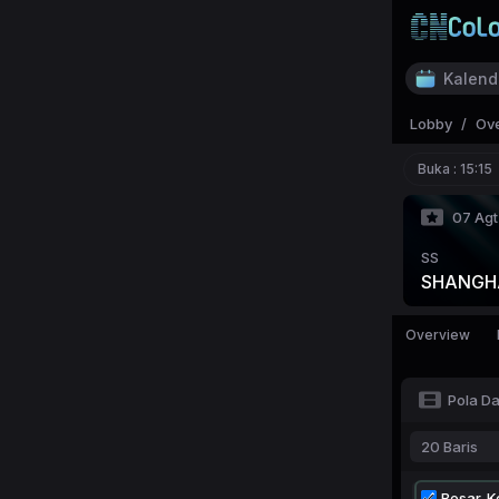
Kalend
Lobby
/
Ov
Buka :
15:15
07 Agt
SS
SHANGHA
Overview
Pola D
20 Baris
Besar-Ke