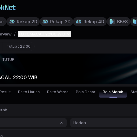
ar
Rekap 2D
Rekap 3D
Rekap 4D
BBFS
erview
/
TOTOMACAU 22:00 WIB
Tutup :
22:00
TUTUP
CAU 22:00 WIB
Result
Paito Harian
Paito Warna
Pola Dasar
Bola Merah
Stat
erah
Harian
na