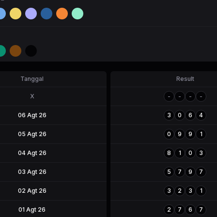
Tanggal
Result
X
-
-
-
-
06 Agt 26
3
0
6
4
05 Agt 26
0
9
9
1
04 Agt 26
8
1
0
3
03 Agt 26
5
7
9
7
02 Agt 26
3
2
3
1
01 Agt 26
2
7
6
7