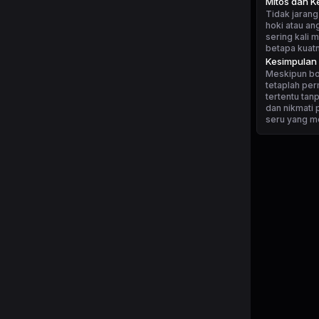
Mitos dan K
Tidak jarang
hoki atau a
sering kali 
betapa kuat
Kesimpulan
Meskipun bol
tetaplah per
tertentu tan
dan nikmati 
seru yang m