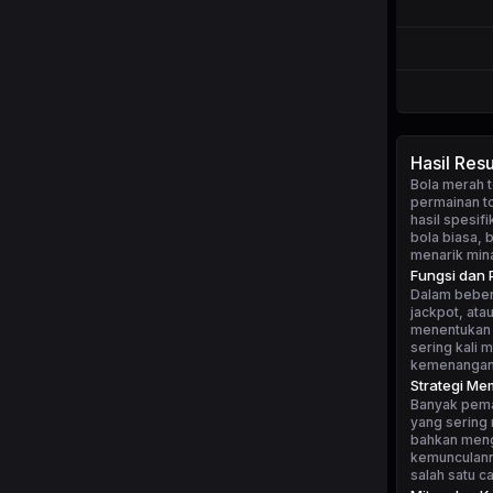
Hasil Re
Bola merah
permainan to
hasil spesi
bola biasa, 
menarik min
Fungsi dan 
Dalam beber
jackpot, ata
menentukan 
sering kali 
kemenangan
Strategi M
Banyak pema
yang sering
bahkan meng
kemunculann
salah satu 