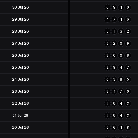
30 Jul 26
6
9
1
0
29 Jul 26
4
7
1
6
28 Jul 26
5
1
3
2
27 Jul 26
3
2
6
9
26 Jul 26
8
0
6
8
25 Jul 26
2
9
4
7
24 Jul 26
0
3
8
5
23 Jul 26
8
1
7
6
22 Jul 26
7
9
4
3
21 Jul 26
7
9
4
3
20 Jul 26
9
6
1
8