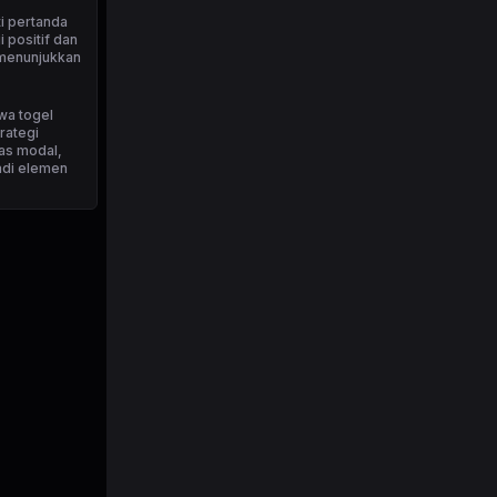
ti pertanda
positif dan
i menunjukkan
wa togel
rategi
tas modal,
adi elemen