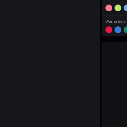
Warna bola