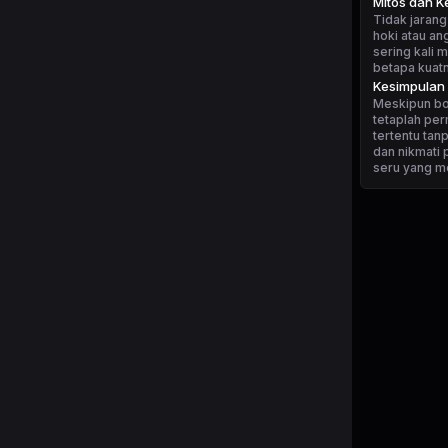
Mitos dan K
Tidak jarang
hoki atau a
sering kali 
betapa kuat
Kesimpulan
Meskipun bol
tetaplah per
tertentu tan
dan nikmati 
seru yang m