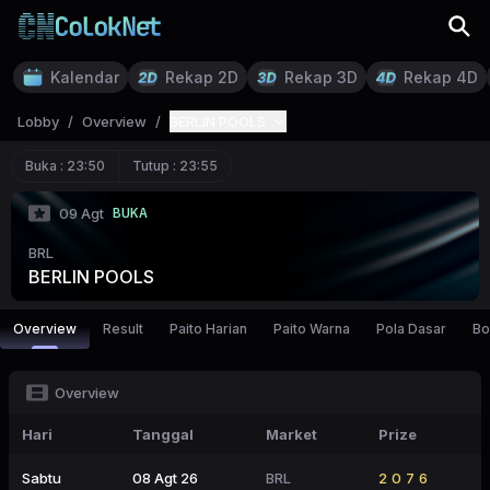
Kalendar
Rekap 2D
Rekap 3D
Rekap 4D
Lobby
/
Overview
/
BERLIN POOLS
Buka :
23:50
Tutup :
23:55
BUKA
09 Agt
BRL
BERLIN POOLS
Overview
Result
Paito Harian
Paito Warna
Pola Dasar
Bo
Overview
Hari
Tanggal
Market
Prize
Sabtu
08 Agt 26
BRL
2076