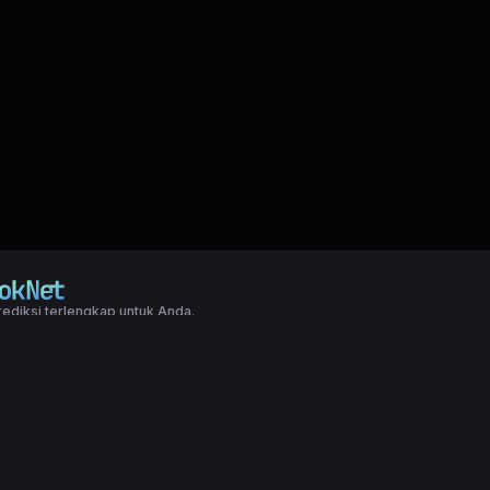
ediksi terlengkap untuk Anda.
right LXGroup. All rights reserved.
ditions
|
Privacy Policy
ogel mencakup data tentang angka yang sering muncul, peluang menang, dan 
umnya. Informasi ini dapat membantu pemain membuat keputusan yang lebih 
ka.