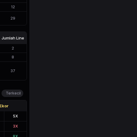
12
29
Jumlah Line
2
8
37
Terkecil
Ekor
5
X
3
X
8
X