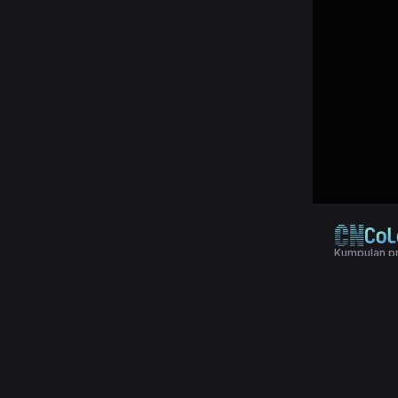
Kumpulan pr
© 2024 Copy
Terms & Con
Statistik T
hasil sebel
memilih ang