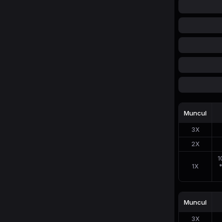
Muncul
3
X
2
X
1
1
X
Muncul
3
X