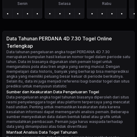
Senin
Selasa
Rabu
•
•
•
•
•
•
•
•
•
•
•
•
•
Data Tahunan PERDANA 4D 7.30 Togel Online
Terlengkap
Data tahunan pengeluaran angka togel PERDANA 4D 7.30
merupakan kumpulan hasil keluaran nomor togel dalam periode satu
tahun. Data ini biasanya digunakan oleh pemain togel untuk
menganalisis pola atau tren angka yang sering muncul. Dengan
mempelajari data historis, banyak yang berharap bisa memprediksi
angka yang memiliki peluang besar keluar di periode berikutnya.
Selain itu, data ini juga menjadi referensi bagi bandar togel dan situs
prediksi untuk menyusun statistic
Sumber dan Keakuratan Data Pengeluaran Togel
Data pengeluaran angka togel tahunan biasanya diperoleh dari situs
resmi penyelenggara togel atau platform terpercaya yang mencatat
hasil undian. Penting untuk memastikan keakuratan data karena
kesalahan informasi dapat memengaruhi analisis pemain. Beberapa
sumber menyediakan data dalam bentuk tabel atau grafik untuk
memudahkan pembacaan. Pemain juga harus waspada terhadap
data yang dimanipulasi atau tidak diverifikasi
Manfaat Analisis Data Togel Tahunan