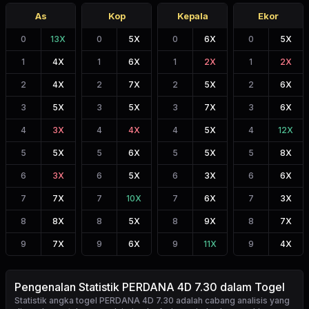
As
Kop
Kepala
Ekor
0
13
X
0
5
X
0
6
X
0
5
X
1
4
X
1
6
X
1
2
X
1
2
X
2
4
X
2
7
X
2
5
X
2
6
X
3
5
X
3
5
X
3
7
X
3
6
X
4
3
X
4
4
X
4
5
X
4
12
X
5
5
X
5
6
X
5
5
X
5
8
X
6
3
X
6
5
X
6
3
X
6
6
X
7
7
X
7
10
X
7
6
X
7
3
X
8
8
X
8
5
X
8
9
X
8
7
X
9
7
X
9
6
X
9
11
X
9
4
X
Pengenalan Statistik PERDANA 4D 7.30 dalam Togel
Statistik angka togel PERDANA 4D 7.30
adalah cabang analisis yang