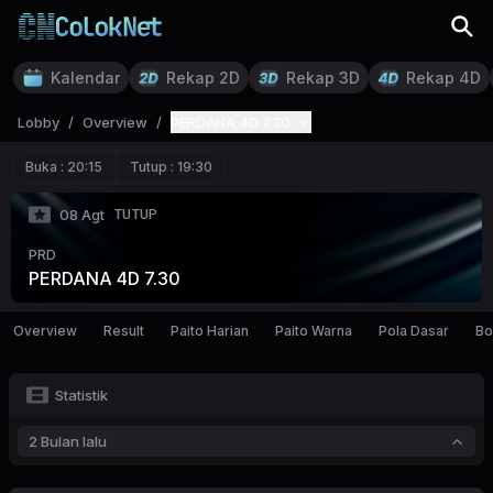
Kalendar
Rekap 2D
Rekap 3D
Rekap 4D
Lobby
/
Overview
/
PERDANA 4D 7.30
Buka :
20:15
Tutup :
19:30
TUTUP
08 Agt
PRD
PERDANA 4D 7.30
Overview
Result
Paito Harian
Paito Warna
Pola Dasar
Bo
Statistik
2 Bulan lalu