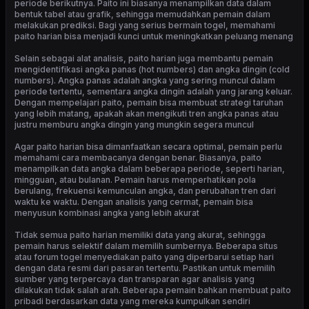
periode berikutnya. Paito ini biasanya menampilkan data dalam
bentuk tabel atau grafik, sehingga memudahkan pemain dalam
melakukan prediksi. Bagi yang serius bermain togel, memahami
paito harian bisa menjadi kunci untuk meningkatkan peluang menang
Selain sebagai alat analisis, paito harian juga membantu pemain
mengidentifikasi angka panas (hot numbers) dan angka dingin (cold
numbers). Angka panas adalah angka yang sering muncul dalam
periode tertentu, sementara angka dingin adalah yang jarang keluar.
Dengan mempelajari paito, pemain bisa membuat strategi taruhan
yang lebih matang, apakah akan mengikuti tren angka panas atau
justru memburu angka dingin yang mungkin segera muncul
Agar paito harian bisa dimanfaatkan secara optimal, pemain perlu
memahami cara membacanya dengan benar. Biasanya, paito
menampilkan data angka dalam beberapa periode, seperti harian,
mingguan, atau bulanan. Pemain harus memperhatikan pola
berulang, frekuensi kemunculan angka, dan perubahan tren dari
waktu ke waktu. Dengan analisis yang cermat, pemain bisa
menyusun kombinasi angka yang lebih akurat
Tidak semua paito harian memiliki data yang akurat, sehingga
pemain harus selektif dalam memilih sumbernya. Beberapa situs
atau forum togel menyediakan paito yang diperbarui setiap hari
dengan data resmi dari pasaran tertentu. Pastikan untuk memilih
sumber yang terpercaya dan transparan agar analisis yang
dilakukan tidak salah arah. Beberapa pemain bahkan membuat paito
pribadi berdasarkan data yang mereka kumpulkan sendiri