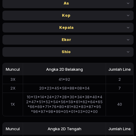
As
Kop
Kepala
Ekor
Shio
Muncul
Angka 2D
Belakang
Jumlah Line
3
X
41*92
2
2
X
20*23*45*58*88*08*04
7
10*13*14*24*27*28*30*34*38*40*4
2*47*51*52*54*56*59*61*62*64*65
1
X
40
*66*69*71*76*80*81*82*83*87*95
*96*97*98*99*05*01*03*02*00
Muncul
Angka 2D
Tengah
Jumlah Line