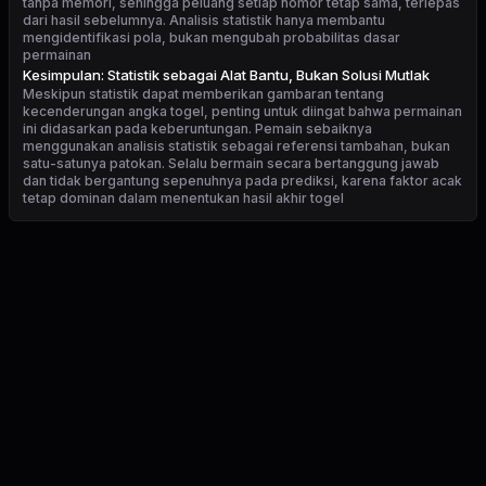
tanpa memori, sehingga peluang setiap nomor tetap sama, terlepas
dari hasil sebelumnya. Analisis statistik hanya membantu
mengidentifikasi pola, bukan mengubah probabilitas dasar
permainan
Kesimpulan: Statistik sebagai Alat Bantu, Bukan Solusi Mutlak
Meskipun statistik dapat memberikan gambaran tentang
kecenderungan angka togel, penting untuk diingat bahwa permainan
ini didasarkan pada keberuntungan. Pemain sebaiknya
menggunakan analisis statistik sebagai referensi tambahan, bukan
satu-satunya patokan. Selalu bermain secara bertanggung jawab
dan tidak bergantung sepenuhnya pada prediksi, karena faktor acak
tetap dominan dalam menentukan hasil akhir togel