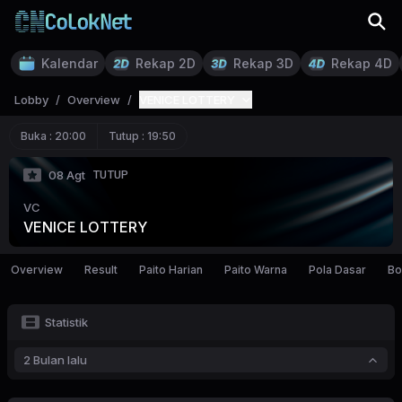
Kalendar
Rekap 2D
Rekap 3D
Rekap 4D
Lobby
/
Overview
/
VENICE LOTTERY
Buka :
20:00
Tutup :
19:50
TUTUP
08 Agt
VC
VENICE LOTTERY
Overview
Result
Paito Harian
Paito Warna
Pola Dasar
Bo
Statistik
2 Bulan lalu