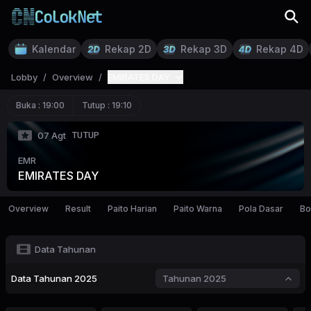
Kalendar
Rekap 2D
Rekap 3D
Rekap 4D
Lobby
/
Overview
/
EMIRATES DAY
Buka :
19:00
Tutup :
19:10
TUTUP
07 Agt
EMR
EMIRATES DAY
Overview
Result
Paito Harian
Paito Warna
Pola Dasar
Bo
Data Tahunan
Data
Tahunan 2025
Tahunan 2025