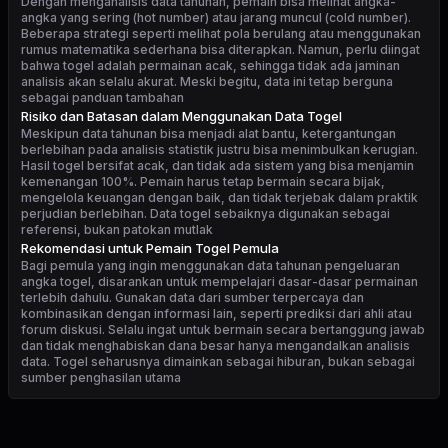
Dengan menganalisis data tahunan, pemain bisa melihat angka-
angka yang sering (hot number) atau jarang muncul (cold number).
Beberapa strategi seperti melihat pola berulang atau menggunakan
rumus matematika sederhana bisa diterapkan. Namun, perlu diingat
bahwa togel adalah permainan acak, sehingga tidak ada jaminan
analisis akan selalu akurat. Meski begitu, data ini tetap berguna
sebagai panduan tambahan
Risiko dan Batasan dalam Menggunakan Data Togel
Meskipun data tahunan bisa menjadi alat bantu, ketergantungan
berlebihan pada analisis statistik justru bisa menimbulkan kerugian.
Hasil togel bersifat acak, dan tidak ada sistem yang bisa menjamin
kemenangan 100%. Pemain harus tetap bermain secara bijak,
mengelola keuangan dengan baik, dan tidak terjebak dalam praktik
perjudian berlebihan. Data togel sebaiknya digunakan sebagai
referensi, bukan patokan mutlak
Rekomendasi untuk Pemain Togel Pemula
Bagi pemula yang ingin menggunakan data tahunan pengeluaran
angka togel, disarankan untuk mempelajari dasar-dasar permainan
terlebih dahulu. Gunakan data dari sumber terpercaya dan
kombinasikan dengan informasi lain, seperti prediksi dari ahli atau
forum diskusi. Selalu ingat untuk bermain secara bertanggung jawab
dan tidak menghabiskan dana besar hanya mengandalkan analisis
data. Togel seharusnya dimainkan sebagai hiburan, bukan sebagai
sumber penghasilan utama