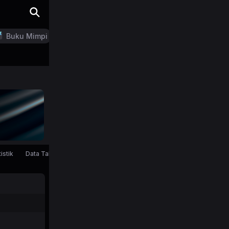
Buku Mimpi
LN Generator
istik
Data Tahunan