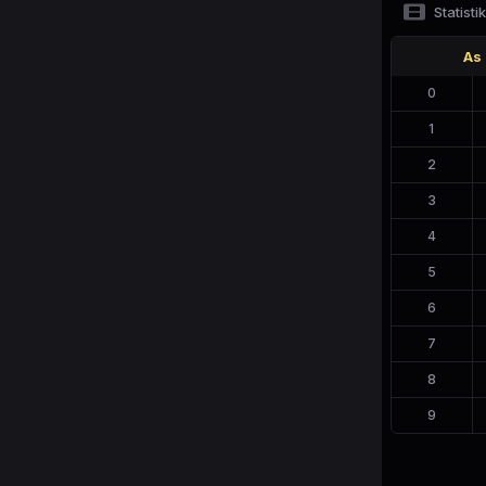
Statistik
As
0
1
2
3
4
5
6
7
8
9