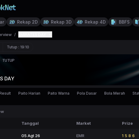
ar
Rekap 2D
Rekap 3D
Rekap 4D
BBFS
erview
/
EMIRATES DAY
Tutup :
19:10
TUTUP
S DAY
Result
Paito Harian
Paito Warna
Pola Dasar
Bola Merah
Stat
ew
Tanggal
Market
Prize
05 Agt 26
EMR
1586