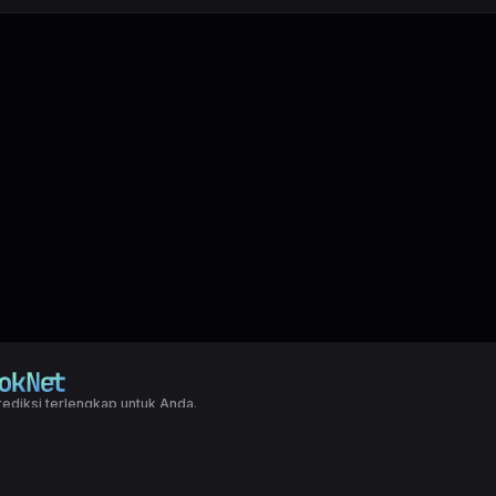
ediksi terlengkap untuk Anda.
right LXGroup. All rights reserved.
ditions
|
Privacy Policy
a dasar togel yang biasanya di pakai oleh para master angka jitu untuk predi