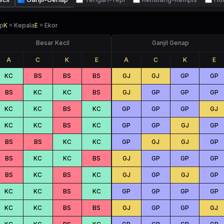
p
K
=
Kepala
E
=
Ekor
Besar Kecil
Ganjil Genap
A
C
K
E
A
C
K
E
KC
BS
BS
BS
GJ
GJ
GP
GP
BS
KC
KC
BS
GJ
GP
GP
GP
KC
KC
BS
KC
GP
GP
GP
GJ
KC
KC
BS
KC
GP
GP
GJ
GP
BS
BS
KC
KC
GP
GJ
GJ
GP
BS
KC
KC
BS
GJ
GP
GP
GP
BS
KC
BS
KC
GJ
GP
GJ
GP
KC
KC
BS
KC
GP
GP
GP
GP
KC
KC
BS
BS
GJ
GP
GP
GJ