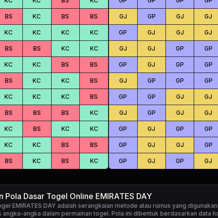
KC
KC
BS
KC
GP
GP
GP
GP
BS
KC
BS
BS
GJ
GP
GJ
GJ
KC
KC
KC
KC
GP
GJ
GJ
GJ
BS
BS
KC
KC
GJ
GJ
GP
GP
KC
KC
BS
BS
GP
GJ
GP
GP
BS
KC
KC
BS
GJ
GP
GP
GP
KC
KC
KC
BS
GP
GP
GJ
GJ
BS
BS
BS
KC
GJ
GP
GJ
GJ
KC
BS
KC
KC
GP
GJ
GP
GP
KC
KC
BS
BS
GP
GJ
GJ
GP
BS
KC
BS
KC
GP
GJ
GP
GJ
n Pola Dasar Togel Online EMIRATES DAY
togel EMIRATES DAY
adalah serangkaian metode atau rumus yang digunakan
 angka-angka dalam permainan togel. Pola ini dibentuk berdasarkan data ha