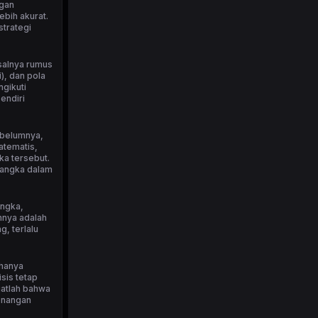
ngan
bih akurat.
strategi
isalnya rumus
), dan pola
ngikuti
endiri
ebelumnya,
atematis,
ka tersebut.
 angka dalam
angka,
nnya adalah
, terlalu
 hanya
sis tetap
ngatlah bahwa
menangan