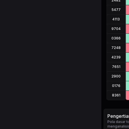
2482
5477
4113
9704
0366
7248
4239
7651
2900
0176
8361
Pengertia
Pola dasar 
menganalisis