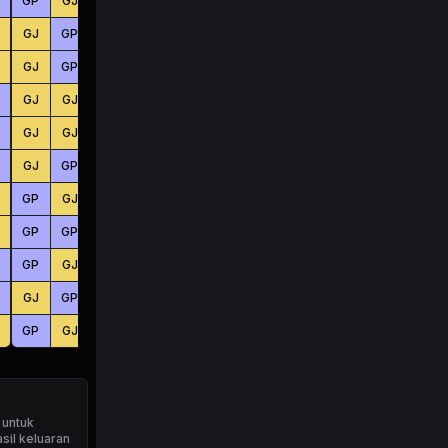
GP
GJ
GJ
BS
KC
KC
GJ
GP
GJ
BS
KC
BS
GJ
GP
GP
BS
KC
KC
GJ
GJ
GP
BS
BS
KC
GJ
GJ
GJ
KC
BS
KC
GJ
GP
GJ
BS
BS
KC
GP
GJ
GJ
BS
BS
KC
GP
GP
GP
KC
KC
BS
GP
GJ
GP
KC
BS
KC
GJ
GP
GP
KC
BS
KC
GP
GJ
GJ
KC
BS
BS
 untuk
sil keluaran