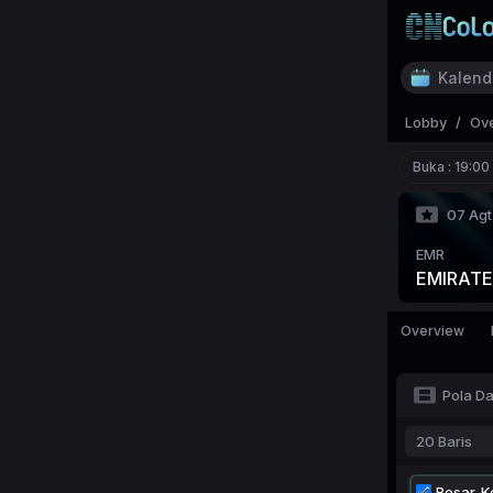
Kalend
Lobby
/
Ov
Buka :
19:00
07 Agt
EMR
EMIRATE
Overview
Pola D
20 Baris
Besar-Ke