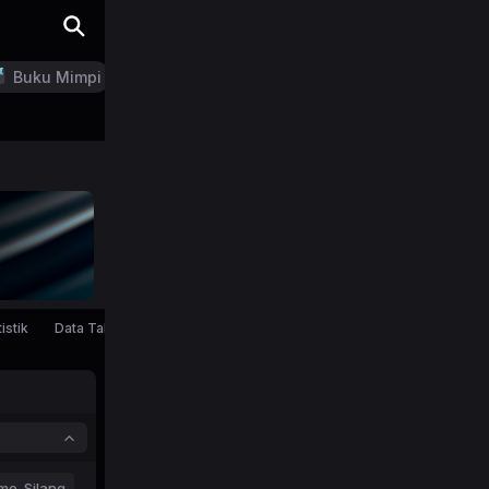
Buku Mimpi
LN Generator
istik
Data Tahunan
mo-Silang