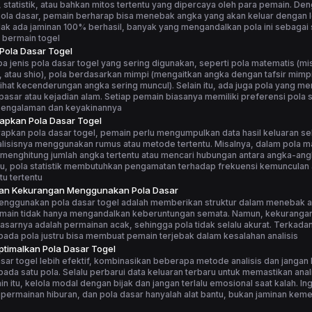
statistik, atau bahkan mitos tertentu yang dipercaya oleh para pemain. De
la dasar, pemain berharap bisa menebak angka yang akan keluar dengan le
ak ada jaminan 100% berhasil, banyak yang mengandalkan pola ini sebagai 
 bermain togel
 Pola Dasar Togel
 jenis pola dasar togel yang sering digunakan, seperti pola matematis (m
, atau shio), pola berdasarkan mimpi (mengaitkan angka dengan tafsir mimpi
elihat kecenderungan angka sering muncul). Selain itu, ada juga pola yang me
asar atau kejadian alam. Setiap pemain biasanya memiliki preferensi pola s
pengalaman dan keyakinannya
apkan Pola Dasar Togel
apkan pola dasar togel, pemain perlu mengumpulkan data hasil keluaran s
alisisnya menggunakan rumus atau metode tertentu. Misalnya, dalam pola m
menghitung jumlah angka tertentu atau mencari hubungan antara angka-ang
tu, pola statistik membutuhkan pengamatan terhadap frekuensi kemunculan
u tertentu
dan Kekurangan Menggunakan Pola Dasar
enggunakan pola dasar togel adalah memberikan struktur dalam menebak 
main tidak hanya mengandalkan keberuntungan semata. Namun, kekuranga
asarnya adalah permainan acak, sehingga pola tidak selalu akurat. Terkadang
ada pola justru bisa membuat pemain terjebak dalam kesalahan analisis
timalkan Pola Dasar Togel
sar togel lebih efektif, kombinasikan beberapa metode analisis dan jangan
ada satu pola. Selalu perbarui data keluaran terbaru untuk memastikan anali
ain itu, kelola modal dengan bijak dan jangan terlalu emosional saat kalah. I
 permainan hiburan, dan pola dasar hanyalah alat bantu, bukan jaminan ke