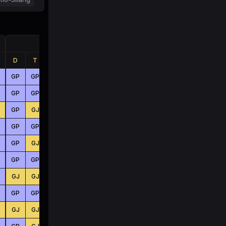
Jumlah
D
T
B
D
T
B
GP
GP
GJ
BS
KC
BS
GP
GP
GP
KC
BS
BS
GP
GJ
GJ
KC
KC
BS
GP
GP
GP
KC
KC
KC
GP
GJ
GJ
KC
KC
KC
GP
GP
GP
KC
KC
BS
GJ
GJ
GJ
BS
BS
BS
GP
GP
GP
KC
BS
BS
GJ
GJ
GP
BS
KC
BS