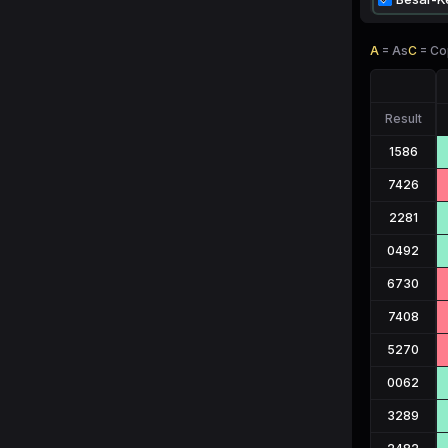
A
=
As
C
=
Co
Result
1586
7426
2281
0492
6730
7408
5270
0062
3289