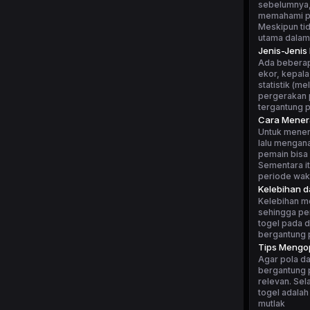
sebelumnya, 
memahami po
Meskipun tid
utama dalam
Jenis-Jenis
Ada beberapa
ekor, kepala
statistik (m
pergerakan p
tergantung 
Cara Mener
Untuk mener
lalu mengan
pemain bisa 
Sementara i
periode wakt
Kelebihan 
Kelebihan m
sehingga pe
togel pada d
bergantung p
Tips Mengop
Agar pola da
bergantung p
relevan. Sel
togel adalah
mutlak