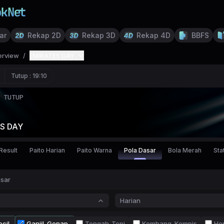
ar
Rekap 2D
Rekap 3D
Rekap 4D
BBFS
erview
/
EMIRATES DAY
Tutup :
19:10
TUTUP
S DAY
Result
Paito Harian
Paito Warna
Pola Dasar
Bola Merah
Stat
asar
Harian
cil
Ganjil-Genap
Tengah-Tepi
Kembang-Kempis
Ho