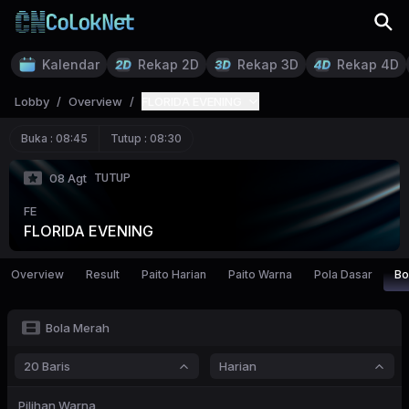
Kalendar
Rekap 2D
Rekap 3D
Rekap 4D
Lobby
/
Overview
/
FLORIDA EVENING
Buka :
08:45
Tutup :
08:30
TUTUP
08 Agt
FE
FLORIDA EVENING
Overview
Result
Paito Harian
Paito Warna
Pola Dasar
Bo
Bola Merah
20 Baris
Harian
Pilihan Warna