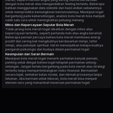
dengan bola merah atau mengandalkan feeling tertentu. Beberapa
bahkan menggunakan data statistik dari hasil undian sebelumnya
untuk memprediksi kemungkinan kemunculannya. Meskipun togel
bergantung pada keberuntungan, analisis bola merah bisa menjadi
salah satu cara untuk meningkatkan peluang menang
Mitos dan Kepercayaan Seputar Bola Merah
Tidak jarang bola merah togel dikaitkan dengan mitos atau
kepercayaan tertentu, seperti pertanda hoki atau angka keramat.
Beberapa pemain percaya bahwa bola merah membawa energi
positif dan sering kali mengikutinya berdasarkan mimpi, tafsir
mimpi, atau petunjuk spiritual. Hal ini menunjukkan betapa kuatnya
pengaruh psikologis dan budaya dalam permainan togel
Kesimpulan dan Saran Bermain
Meskipun bola merah togel menarik perhatian banyak pemain,
penting untuk diingat bahwa togel tetaplah permainan untung-
untungan. Jangan terlalu bergantung pada bola merah atau strategi
tertentu tanpa mempertimbangkan risiko finansial. Bermainlah
secara bijak, tentukan batas modal, dan nikmati prosesnya tanpa
tekanan. Jika bermain untuk hiburan, bola merah bisa menjadi
elemen seru yang menambah keseruan permainan togel