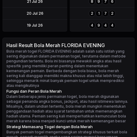
21 Jul 26
8
9
7
6
20 Jul 26
2
1
7
2
19 Jul 26
4
9
4
4
Hasil Result Bola Merah FLORIDA EVENING
Bola merah togel FLORIDA EVENING
adalah salah satu istilah yang
sering digunakan dalam permainan togel, terutama dalam metode
pengundian tertentu. Bola ini biasanya mewakili angka atau hasil
spesifik yang memiliki peran penting dalam menentukan
kemenangan pemain. Berbeda dengan bola biasa, bola merah
sering kali dianggap memiliki makna khusus atau nilai lebih tinggi,
sehingga menarik minat banyak pemain togel untuk memprediksi
atau mengikutinya
Fungsi dan Peran Bola Merah
Dalam beberapa jenis permainan togel, bola merah digunakan
sebagai penanda angka bonus, jackpot, atau hasil istimewa lainnya.
Misalnya, dalam undian tertentu, bola merah mungkin menentukan
penggandaan hadiah atau syarat tambahan untuk memenangkan
hadiah utama. Pemain sering kali memperhatikan kemunculan bola
merah karena bisa menjadi kunci untuk meraih kemenangan besar
Strategi Memasang Togel dengan Bola Merah
Banyak pemain togel mengembangkan strategi khusus terkait bola
merah, seperti memilih angka yang sering muncul bersamaan