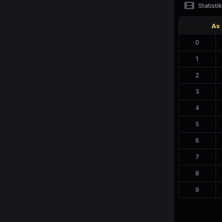
Statistik
As
0
1
2
3
4
5
6
7
8
9