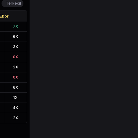
Terkecil
Ekor
7
X
6
X
3
X
0
X
2
X
0
X
6
X
1
X
4
X
2
X