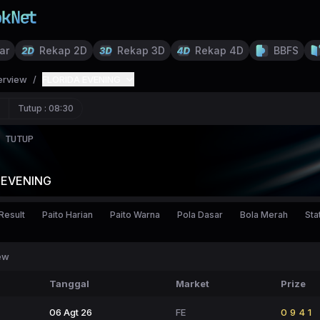
ar
Rekap 2D
Rekap 3D
Rekap 4D
BBFS
erview
/
FLORIDA EVENING
Tutup :
08:30
TUTUP
 EVENING
Result
Paito Harian
Paito Warna
Pola Dasar
Bola Merah
Stat
ew
Tanggal
Market
Prize
06 Agt 26
FE
0941