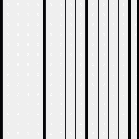
5
5
9
8
3
0
9
5
9
2
0
1
2
5
3
9
5
1
3
3
2
0
9
1
1
3
3
8
6
2
9
6
3
1
5
2
6
7
0
9
6
9
2
5
0
0
7
4
5
0
3
0
6
3
8
3
2
2
5
2
3
0
2
8
2
7
6
2
6
3
2
8
8
0
9
9
8
7
6
8
6
1
6
3
1
3
2
9
9
2
1
9
5
8
2
6
7
8
5
0
7
3
3
5
2
7
6
7
6
7
1
3
0
0
0
4
7
6
7
4
9
2
5
7
7
7
4
0
5
4
0
3
6
8
3
0
1
8
2
0
6
5
9
4
4
2
4
2
0
2
6
3
0
9
4
9
9
0
6
6
3
6
1
4
8
0
2
2
8
3
5
0
3
4
7
6
8
5
2
0
0
5