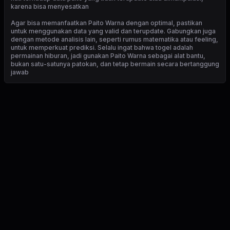
karena bisa menyesatkan
Agar bisa memanfaatkan Paito Warna dengan optimal, pastikan
untuk menggunakan data yang valid dan terupdate. Gabungkan juga
dengan metode analisis lain, seperti rumus matematika atau feeling,
untuk memperkuat prediksi. Selalu ingat bahwa togel adalah
permainan hiburan, jadi gunakan Paito Warna sebagai alat bantu,
bukan satu-satunya patokan, dan tetap bermain secara bertanggung
jawab