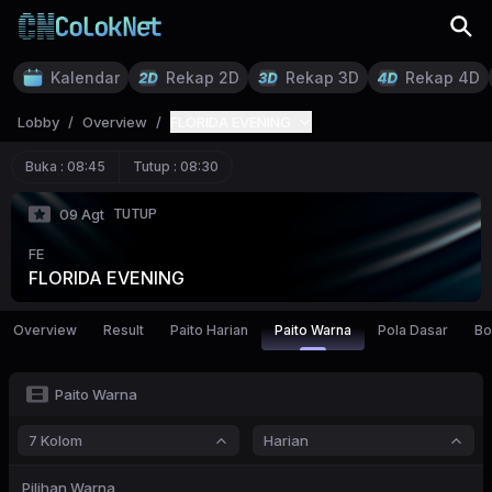
Kalendar
Rekap 2D
Rekap 3D
Rekap 4D
Lobby
/
Overview
/
FLORIDA EVENING
Buka :
08:45
Tutup :
08:30
TUTUP
09 Agt
FE
FLORIDA EVENING
Overview
Result
Paito Harian
Paito Warna
Pola Dasar
Bo
Paito Warna
7 Kolom
Harian
Pilihan Warna