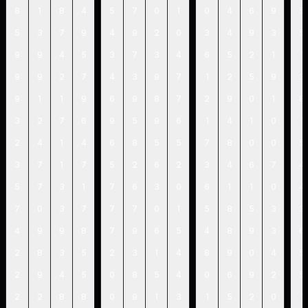
8
1
8
4
5
7
0
1
0
4
6
9
5
5
3
7
9
4
9
2
0
3
4
9
3
5
9
9
4
5
3
7
3
4
6
5
2
1
1
9
9
2
7
4
3
9
7
1
2
5
9
3
9
1
1
9
6
9
8
7
2
9
0
1
8
3
2
7
6
9
5
9
6
1
4
1
0
1
2
4
1
4
6
8
5
5
7
8
0
0
5
3
7
1
7
5
2
6
2
3
4
6
7
4
5
7
3
1
7
6
3
0
6
1
1
0
4
7
0
3
7
7
7
0
1
5
8
5
3
3
4
9
9
8
7
9
6
5
4
8
9
3
6
2
8
3
5
2
3
1
4
8
9
0
4
5
2
9
4
5
0
8
5
4
0
6
9
2
5
2
2
8
8
0
9
1
3
1
5
2
0
1