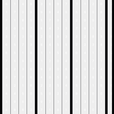
6
1
4
9
3
6
9
7
1
1
2
0
7
1
7
0
9
9
6
4
0
5
6
0
6
9
7
1
8
5
5
7
9
1
2
0
0
7
1
2
0
0
7
8
4
3
3
7
8
1
2
1
3
7
3
0
2
0
9
3
2
2
8
3
6
6
5
7
3
8
4
5
5
7
2
3
4
7
6
5
1
9
1
1
5
6
0
4
1
1
2
7
5
9
9
1
2
0
4
3
5
7
1
0
3
2
3
6
9
2
0
6
6
0
7
4
1
2
7
7
6
4
0
5
3
7
3
6
2
7
1
2
1
8
2
2
5
4
5
1
1
0
0
4
4
5
0
5
0
2
7
9
5
0
0
8
3
9
6
1
9
7
3
7
2
3
0
1
7
4
8
8
2
7
1
6
1
1
8
0
1
7